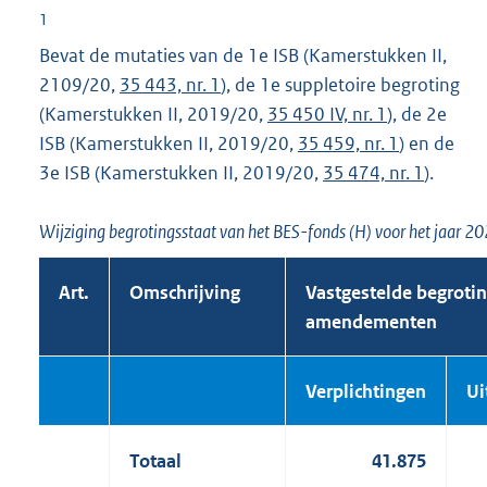
1
Bevat de mutaties van de 1e ISB (Kamerstukken II,
2109/20,
35 443, nr. 1
), de 1e suppletoire begroting
(Kamerstukken II, 2019/20,
35 450 IV, nr. 1
), de 2e
ISB (Kamerstukken II, 2019/20,
35 459, nr. 1
) en de
3e ISB (Kamerstukken II, 2019/20,
35 474, nr. 1
).
Wijziging begrotingsstaat van het BES-fonds (H) voor het jaar 2
Art.
Omschrijving
Vastgestelde begrotin
amendementen
Verplich
tingen
Ui
Totaal
41.875