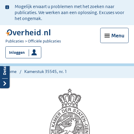
Ter
Mogelijk ervaart u problemen met het zoeken naar
informatie:
publicaties. We werken aan een oplossing. Excuses voor
het ongemak.
Menu
U
Publicaties
Officiële publicaties
bent
Inloggen
nu
hier:
Home
Kamerstuk 35545, nr. 1