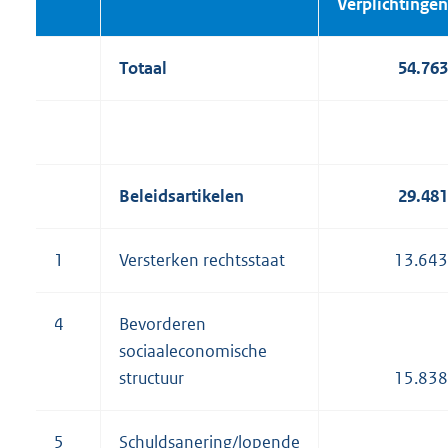
Verplich
tingen
Totaal
54.763
Beleidsartikelen
29.481
1
Versterken rechtsstaat
13.643
4
Bevorderen
sociaaleconomische
structuur
15.838
5
Schuldsanering/lopende