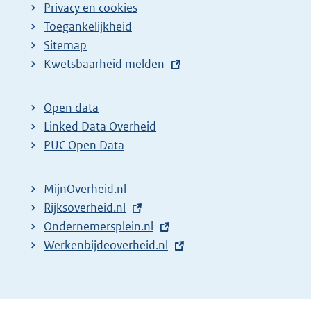
Privacy en cookies
Toegankelijkheid
Sitemap
E
Kwetsbaarheid melden
x
t
Open data
e
Linked Data Overheid
r
PUC Open Data
n
e
MijnOverheid.nl
l
E
Rijksoverheid.nl
i
x
E
Ondernemersplein.nl
n
t
x
E
Werkenbijdeoverheid.nl
k
e
t
x
:
r
e
t
n
r
e