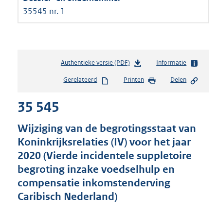
35545 nr. 1
Authentieke versie (PDF)
b
Informatie
e
Gerelateerd
Printen
Delen
s
t
35 545
a
n
d
Wijziging van de begrotingsstaat van
s
Koninkrijksrelaties (IV) voor het jaar
g
2020 (Vierde incidentele suppletoire
r
o
begroting inzake voedselhulp en
o
compensatie inkomstenderving
t
Caribisch Nederland)
t
e
: