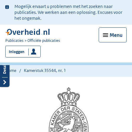
Ter
Mogelijk ervaart u problemen met het zoeken naar
informatie:
publicaties. We werken aan een oplossing. Excuses voor
het ongemak.
Menu
U
Publicaties
Officiële publicaties
bent
Inloggen
nu
hier:
Home
Kamerstuk 35544, nr. 1