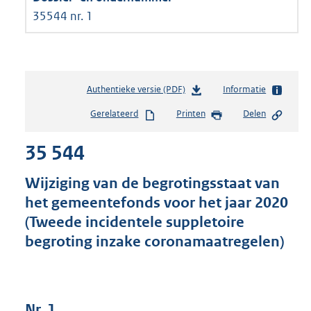
35544 nr. 1
Authentieke versie (PDF)
b
Informatie
e
Gerelateerd
Printen
Delen
s
t
35 544
a
n
d
Wijziging van de begrotingsstaat van
s
het gemeentefonds voor het jaar 2020
g
(Tweede incidentele suppletoire
r
o
begroting inzake coronamaatregelen)
o
t
t
e
Nr. 1
: