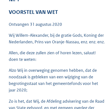
5
0
VOORSTEL VAN WET
K
b
Ontvangen
31 augustus 2020
Wij Willem-Alexander, bij de gratie Gods, Koning der
Nederlanden, Prins van Oranje-Nassau, enz. enz. enz.
Allen, die deze zullen zien of horen lezen, saluut!
doen te weten:
Alzo Wij in overweging genomen hebben, dat de
noodzaak is gebleken van een wijziging van de
begrotingsstaat van het gemeentefonds voor het
jaar 2020;
Zo is het, dat Wij, de Afdeling advisering van de Raad
van State gehoord, en met gemeen overleg der