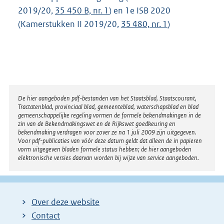
2019/20,
35 450 B, nr. 1
) en 1e ISB 2020
(Kamerstukken II 2019/20,
35 480, nr. 1
)
Disclaimer
De hier aangeboden pdf-bestanden van het Staatsblad, Staatscourant,
Tractatenblad, provinciaal blad, gemeenteblad, waterschapsblad en blad
gemeenschappelijke regeling vormen de formele bekendmakingen in de
zin van de Bekendmakingswet en de Rijkswet goedkeuring en
bekendmaking verdragen voor zover ze na 1 juli 2009 zijn uitgegeven.
Voor pdf-publicaties van vóór deze datum geldt dat alleen de in papieren
vorm uitgegeven bladen formele status hebben; de hier aangeboden
elektronische versies daarvan worden bij wijze van service aangeboden.
Over deze website
Contact