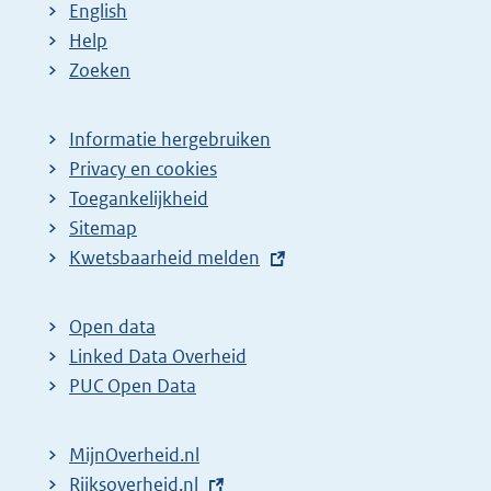
English
Help
Zoeken
Informatie hergebruiken
Privacy en cookies
Toegankelijkheid
Sitemap
E
Kwetsbaarheid melden
x
t
Open data
e
Linked Data Overheid
r
PUC Open Data
n
e
MijnOverheid.nl
l
E
Rijksoverheid.nl