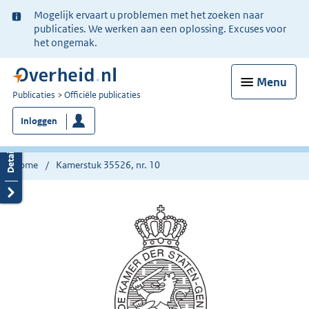
Ter
Mogelijk ervaart u problemen met het zoeken naar
informatie:
publicaties. We werken aan een oplossing. Excuses voor
het ongemak.
Menu
U
Publicaties
Officiële publicaties
bent
Inloggen
nu
hier:
Home
Kamerstuk 35526, nr. 10