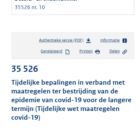
35526 nr. 10
Authentieke versie (PDF)
b
Informatie
e
Gerelateerd
Printen
Delen
s
t
35 526
a
n
d
Tijdelijke bepalingen in verband met
s
maatregelen ter bestrijding van de
g
epidemie van covid-19 voor de langere
r
o
termijn (Tijdelijke wet maatregelen
o
covid-19)
t
t
e
: