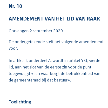
3
Nr. 10
6
K
AMENDEMENT VAN HET LID VAN RAAK
b
Ontvangen
2 september 2020
De ondergetekende stelt het volgende amendement
voor:
In artikel I, onderdeel A, wordt in artikel 58t, vierde
lid, aan het slot van de eerste zin voor de punt
toegevoegd «, en waarborgt de betrokkenheid van
de gemeenteraad bij dat bestuur».
Toelichting