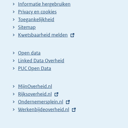
Informatie hergebruiken
Privacy en cookies
Toegankelijkheid
Sitemap
E
Kwetsbaarheid melden
x
t
Open data
e
Linked Data Overheid
r
PUC Open Data
n
e
MijnOverheid.nl
l
E
Rijksoverheid.nl
i
x
E
Ondernemersplein.nl
n
t
x
E
Werkenbijdeoverheid.nl
k
e
t
x
:
r
e
t