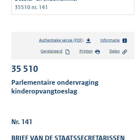
35510 nr. 141
Authentieke versie (PDF)
b
Informatie
e
Gerelateerd
Printen
Delen
s
t
35 510
a
n
d
Parlementaire ondervraging
s
kinderopvangtoeslag
g
r
o
o
t
Nr. 141
t
e
BRIEF VAN DE STAATSSECRETARISSEN
: