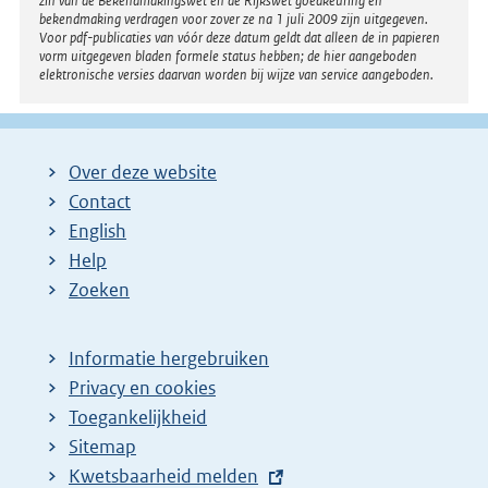
zin van de Bekendmakingswet en de Rijkswet goedkeuring en
bekendmaking verdragen voor zover ze na 1 juli 2009 zijn uitgegeven.
Voor pdf-publicaties van vóór deze datum geldt dat alleen de in papieren
vorm uitgegeven bladen formele status hebben; de hier aangeboden
elektronische versies daarvan worden bij wijze van service aangeboden.
Over deze website
Contact
English
Help
Zoeken
Informatie hergebruiken
Privacy en cookies
Toegankelijkheid
Sitemap
E
Kwetsbaarheid melden