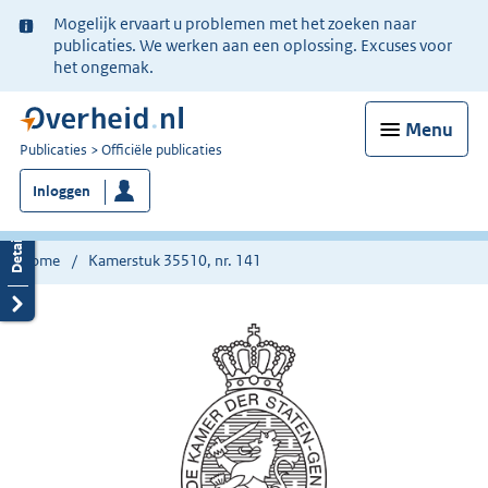
Ter
Mogelijk ervaart u problemen met het zoeken naar
informatie:
publicaties. We werken aan een oplossing. Excuses voor
het ongemak.
Menu
U
Publicaties
Officiële publicaties
bent
Inloggen
nu
hier:
Home
Kamerstuk 35510, nr. 141