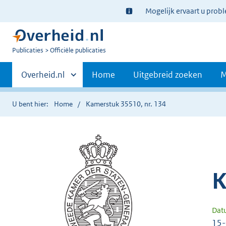
Ter
Mogelijk ervaart u prob
informatie:
U
Publicaties
Officiële publicaties
bent
Primaire
nu
Andere
Overheid.nl
Home
Uitgebreid zoeken
M
hier:
sites
navigatie
binnen
U bent hier:
Home
Kamerstuk 35510, nr. 134
K
Dat
15-