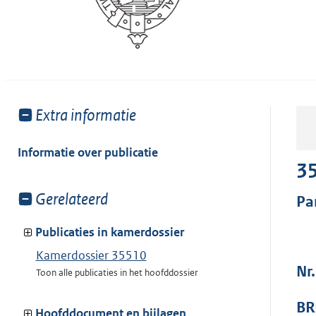
Toon
Extra informatie
meer
van:
Informatie over publicatie
3
Toon
Gerelateerd
Pa
meer
van:
Publicaties in kamerdossier
Kamerdossier 35510
Nr
Toon alle publicaties in het hoofddossier
BR
Hoofddocument en bijlagen