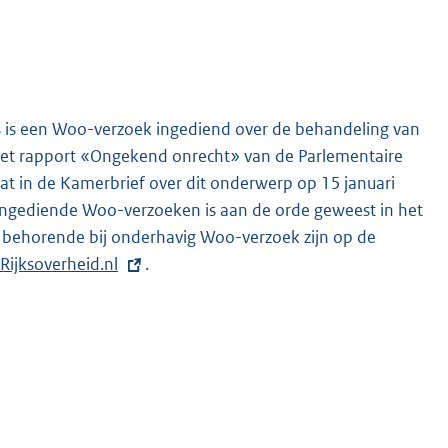
es is een Woo-verzoek ingediend over de behandeling van
het rapport «Ongekend onrecht» van de Parlementaire
t in de Kamerbrief over dit onderwerp op 15 januari
 ingediende Woo-verzoeken is aan de orde geweest in het
behorende bij onderhavig Woo-verzoek zijn op de
E
Rijksoverheid.nl
.
x
t
e
r
n
e