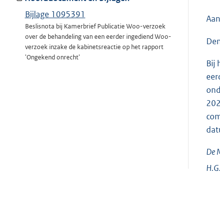
Bijlage 1095391
Aan
Beslisnota bij Kamerbrief Publicatie Woo-verzoek
over de behandeling van een eerder ingediend Woo-
Den
verzoek inzake de kabinetsreactie op het rapport
'Ongekend onrecht'
Bij
eer
ond
202
com
dat
De M
H.G.