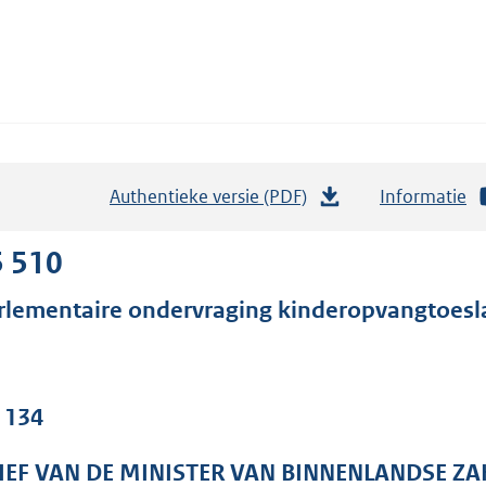
Authentieke versie (PDF)
b
Informatie
e
s
5 510
t
rlementaire ondervraging kinderopvangtoesl
a
n
d
s
. 134
g
r
IEF VAN DE MINISTER VAN BINNENLANDSE ZA