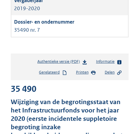
2019-2020
35490 nr. 7
Authentieke versie (PDF)
b
Informatie
e
Gerelateerd
Printen
Delen
s
t
35 490
a
n
d
Wijziging van de begrotingsstaat van
s
het Infrastructuurfonds voor het jaar
g
2020 (eerste incidentele suppletoire
r
o
begroting inzake
o