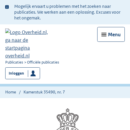
Ter
Mogelijk ervaart u problemen met het zoeken naar
informatie:
publicaties. We werken aan een oplossing. Excuses voor
het ongemak.
Menu
U
Publicaties
Officiële publicaties
bent
Inloggen
nu
hier:
Home
Kamerstuk 35490, nr. 7