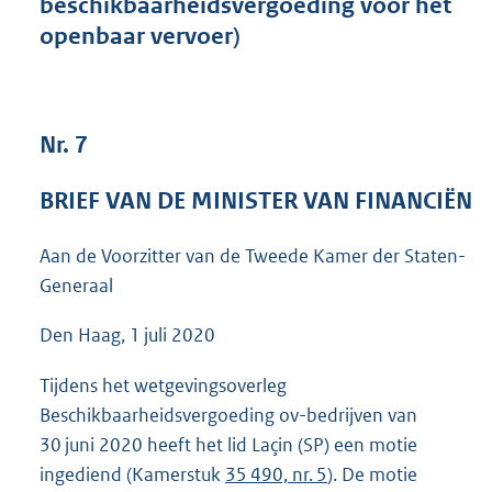
beschikbaarheidsvergoeding voor het
t
openbaar vervoer)
t
e
:
3
9
Nr. 7
K
b
BRIEF VAN DE MINISTER VAN FINANCIËN
Aan de Voorzitter van de Tweede Kamer der Staten-
Generaal
Den Haag, 1 juli 2020
Tijdens het wetgevingsoverleg
Beschikbaarheidsvergoeding ov-bedrijven van
30 juni 2020 heeft het lid Laçin (SP) een motie
ingediend (Kamerstuk
35 490, nr. 5
). De motie