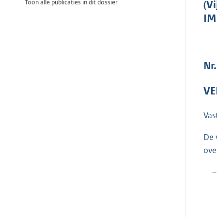
Toon alle publicaties in dit dossier
(V
IM
Nr.
VE
Vas
De 
ove
–