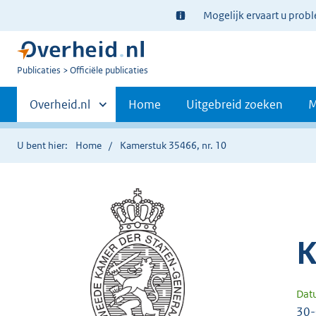
Ter
Mogelijk ervaart u prob
informatie:
U
Publicaties
Officiële publicaties
bent
Primaire
nu
Andere
Overheid.nl
Home
Uitgebreid zoeken
M
hier:
sites
navigatie
binnen
U bent hier:
Home
Kamerstuk 35466, nr. 10
K
Dat
30-