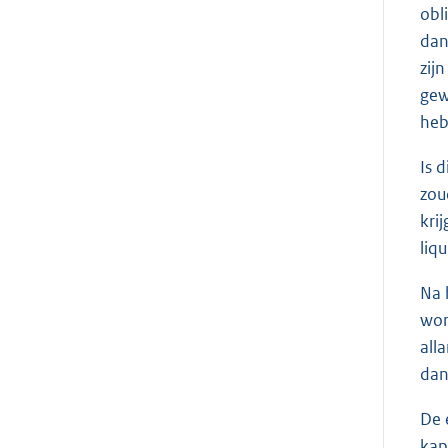
obl
dan
zij
gew
heb
Is 
zou
kri
liqu
Na 
wor
all
dan
De 
kap