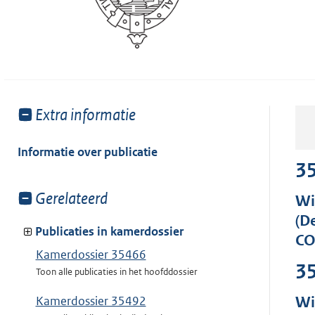
Toon
Extra informatie
meer
van:
Informatie over publicatie
3
Toon
Gerelateerd
Wi
meer
(D
van:
Publicaties in kamerdossier
CO
Kamerdossier 35466
3
Toon alle publicaties in het hoofddossier
Wi
Kamerdossier 35492