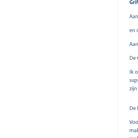
Gri
Aan
en 
Aan
De
Ik 
sup
zij
De 
Voo
mak