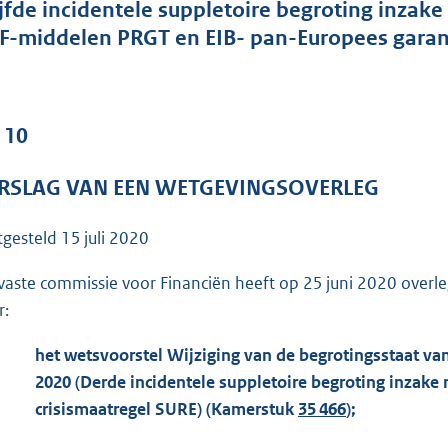
o
ijfde incidentele suppletoire begroting inza
o
F-middelen PRGT en EIB- pan-Europees garant
t
t
e
 10
:
1
RSLAG VAN EEN WETGEVINGSOVERLEG
1
1
tgesteld
15 juli 2020
K
b
vaste commissie voor Financiën heeft op 25 juni 2020 overle
r:
het wetsvoorstel Wijziging van de begrotingsstaat van 
2020 (Derde incidentele suppletoire begroting inzak
crisismaatregel SURE) (Kamerstuk
35 466
);