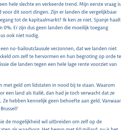
een hele slechte en verkeerde trend. Mijn eerste vraag is
voor dit soort dingen. Zijn er landen die vergelijkbaar
egang tot de kapitaalmarkt? Ik ken ze niet. Spanje haalt
 0%. Er zijn dus geen landen die moeilijk toegang
dus ook niet nodig.
een no-bailoutclausule verzonnen, dat we landen niet
keld om zelf te hervormen en hun begroting op orde te
ssie die landen tegen een hele lage rente voorziet van
 met geld om lidstaten in nood bij te staan. Waarom
r een land als Italië, dan had je toch verwacht dat ze
t. Ze hebben kennelijk geen behoefte aan geld. Vanwaar
 Brussel?
ie de mogelijkheid wil uitbreiden om zelf op de
aten als waarborg. Het begon met 60 miljard, nu is het