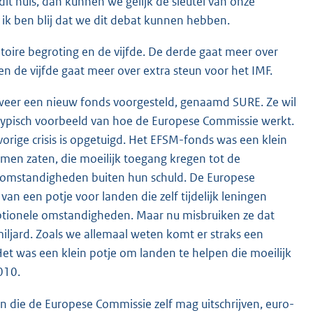
it huis, dan kunnen we gelijk de sleutel van onze
s ik ben blij dat we dit debat kunnen hebben.
etoire begroting en de vijfde. De derde gaat meer over
en de vijfde gaat meer over extra steun voor het IMF.
weer een nieuw fonds voorgesteld, genaamd SURE. Ze wil
 typisch voorbeeld van hoe de Europese Commissie werkt.
vorige crisis is opgetuigd. Het EFSM-fonds was een klein
lemen zaten, die moeilijk toegang kregen tot de
 omstandigheden buiten hun schuld. De Europese
n een potje voor landen die zelf tijdelijk leningen
eptionele omstandigheden. Maar nu misbruiken ze dat
ljard. Zoals we allemaal weten komt er straks een
Het was een klein potje om landen te helpen die moeilijk
010.
n die de Europese Commissie zelf mag uitschrijven, euro-