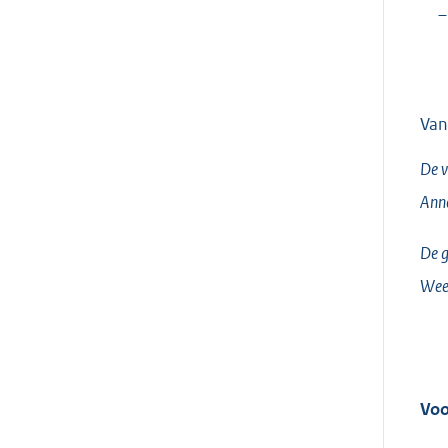
–
Van
De v
Ann
De g
Wee
Voo