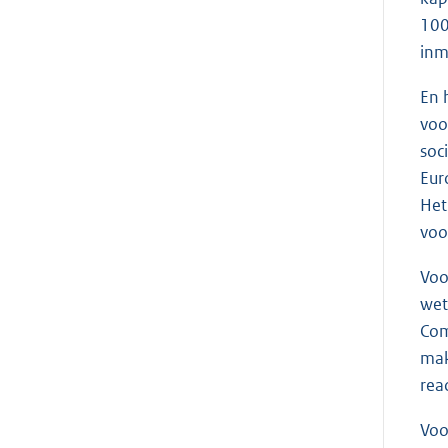
100
inm
En 
voo
soc
Eur
Het
voo
Voo
wet
Com
mak
reac
Voo