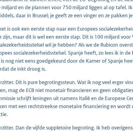
 miljard en de plannen voor 750 miljard liggen al op tafel. 
iddels, daar in Brussel; je geeft ze een vinger en ze pakken j
het is ook een eerste stap naar een Europees socialezekerheid
r zijn, maar dit is wel een eerste stap. Dit is 100 miljard vo
ialezekerheidsstelsel wil je hebben? Als we de Rubicon overst
opees socialezekerheidsstelsel. Spanje heeft, zo lees ik in de
 is nog niet eens goedgekeurd door de Kamer of Spanje heeft 
rdat de inkt droog is.
rzitter. Dit is pure begrotingssteun. Wat ik nog veel erger vin
en, mag de ECB niet monetair financieren en geen obligati
missie schrijft leningen uit namens Italië en de Europese C
en met een rechtstreekse monetaire financiering en wordt 
tie.
rzitter. Dan de vijfde suppletoire begroting. Ik heb overig