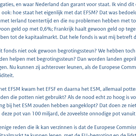
igaties, en waar Nederland dan garant voor staat. Ik vind dit 
 ook: hoe staat het eigenlijk met dat EFSM? Dat was bedoeld 
n met Ierland toentertijd en die nu problemen hebben met to
oon geld op met 0,6%; Frankrijk haalt gewoon geld op tegen
ben tot de kapitaalmarkt. Dat hele fonds is wat mij betreft 
dit fonds niet ook gewoon begrotingssteun? We hebben toch 
den helpen met begrotingssteun? Dan worden landen geprik
jgen. Nu kunnen zij achterover leunen, als de Europese Commi
iditeit.
het EFSM kwam het EFSF en daarna het ESM, allemaal potten
den die potten niet gebruikt? Als de nood echt zo hoog is voo
ang bij het ESM zouden hebben aangeklopt? Dat doen ze nie
 deze pot van 100 miljard, de zoveelste onnodige pot vanuit
enige reden die ik kan verzinnen is dat de Europese Commiss
itaalmarkt te kunnen lenen, met de EU-begroting en de lidst