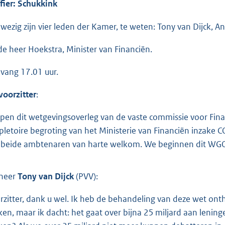
ffier: Schukkink
wezig zijn vier leden der Kamer, te weten: Tony van Dijck, A
de heer Hoekstra, Minister van Financiën.
vang 17.01 uur.
voorzitter
:
open dit wetgevingsoverleg van de vaste commissie voor Finan
pletoire begroting van het Ministerie van Financiën inzake C
n beide ambtenaren van harte welkom. We beginnen dit WGO
heer
Tony van Dijck
(PVV):
rzitter, dank u wel. Ik heb de behandeling van deze wet on
en, maar ik dacht: het gaat over bijna 25 miljard aan lening