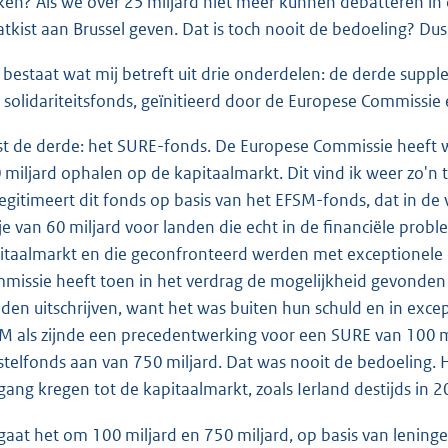
en? Als we over 25 miljard niet meer kunnen debatteren in d
atkist aan Brussel geven. Dat is toch nooit de bedoeling? Du
 bestaat wat mij betreft uit drie onderdelen: de derde suppl
 solidariteitsfonds, geïnitieerd door de Europese Commissie 
st de derde: het SURE-fonds. De Europese Commissie heeft 
 miljard ophalen op de kapitaalmarkt. Dit vind ik weer zo'n
legitimeert dit fonds op basis van het EFSM-fonds, dat in de 
je van 60 miljard voor landen die echt in de financiële prob
itaalmarkt en die geconfronteerd werden met exceptionele
missie heeft toen in het verdrag de mogelijkheid gevonden va
den uitschrijven, want het was buiten hun schuld en in exc
M als zijnde een precedentwerking voor een SURE van 100 mi
stelfonds aan van 750 miljard. Dat was nooit de bedoeling. 
gang kregen tot de kapitaalmarkt, zoals Ierland destijds in 2
gaat het om 100 miljard en 750 miljard, op basis van leninge