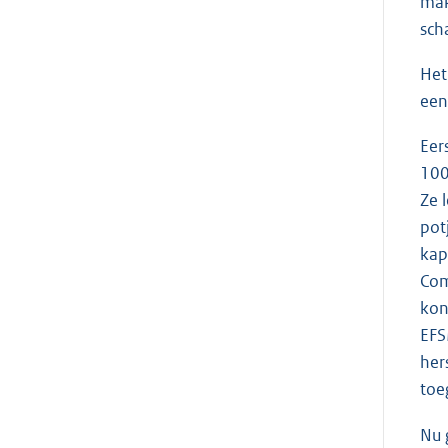
mak
sch
Het
een
Eer
100
Ze 
pot
kap
Com
kon
EFS
her
toe
Nu 