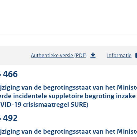
Authentieke versie (PDF)
b
Informatie
e
s
5 466
t
jziging van de begrotingsstaat van het Ministe
a
erde incidentele suppletoire begroting inza
n
VID-19 crisismaatregel SURE)
d
s
5 492
g
r
jziging van de begrotingsstaat van het Ministe