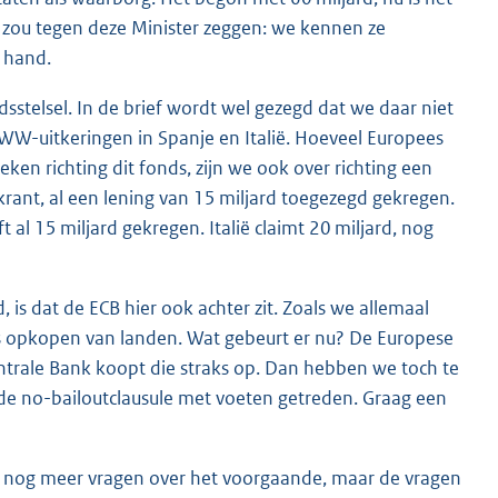
Ik zou tegen deze Minister zeggen: we kennen ze
e hand.
sstelsel. In de brief wordt wel gezegd dat we daar niet
or WW-uitkeringen in Spanje en Italië. Hoeveel Europees
eken richting dit fonds, zijn we ook over richting een
 krant, al een lening van 15 miljard toegezegd gekregen.
al 15 miljard gekregen. Italië claimt 20 miljard, nog
d, is dat de ECB hier ook achter zit. Zoals we allemaal
es opkopen van landen. Wat gebeurt er nu? De Europese
entrale Bank koopt die straks op. Dan hebben we toch te
de no-bailoutclausule met voeten getreden. Graag een
ens nog meer vragen over het voorgaande, maar de vragen