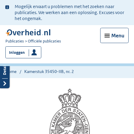
Ter
Mogelijk ervaart u problemen met het zoeken naar
informatie:
publicaties. We werken aan een oplossing. Excuses voor
het ongemak.
Menu
U
Publicaties
Officiële publicaties
bent
Inloggen
nu
hier:
Home
Kamerstuk 35450-IIB, nr. 2