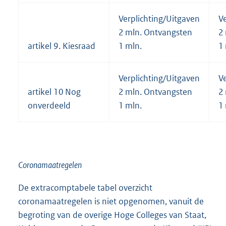
Verplichting/Uitgaven
V
2 mln. Ontvangsten
2
artikel 9. Kiesraad
1 mln.
1
Verplichting/Uitgaven
V
artikel 10 Nog
2 mln. Ontvangsten
2
onverdeeld
1 mln.
1
Coronamaatregelen
De extracomptabele tabel overzicht
coronamaatregelen is niet opgenomen, vanuit de
begroting van de overige Hoge Colleges van Staat,