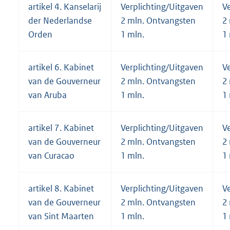
artikel 4. Kanselarij
Verplichting/Uitgaven
V
der Nederlandse
2 mln. Ontvangsten
2
Orden
1 mln.
1
artikel 6. Kabinet
Verplichting/Uitgaven
V
van de Gouverneur
2 mln. Ontvangsten
2
van Aruba
1 mln.
1
artikel 7. Kabinet
Verplichting/Uitgaven
V
van de Gouverneur
2 mln. Ontvangsten
2
van Curacao
1 mln.
1
artikel 8. Kabinet
Verplichting/Uitgaven
V
van de Gouverneur
2 mln. Ontvangsten
2
van Sint Maarten
1 mln.
1