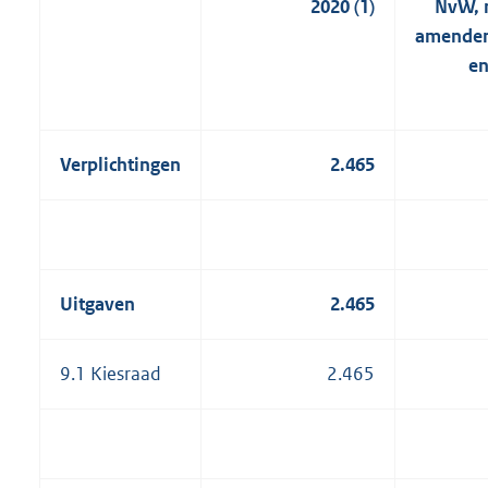
2020 (1)
NvW, 
amende
en
Verplichtingen
2.465
Uitgaven
2.465
9.1 Kiesraad
2.465