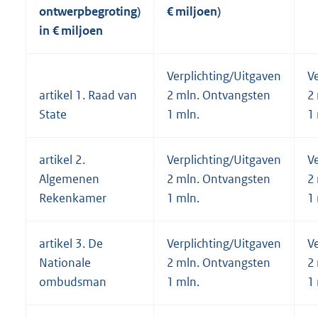
ontwerpbegroting)
€ miljoen)
in € miljoen
Verplichting/Uitgaven
V
artikel 1. Raad van
2 mln. Ontvangsten
2
State
1 mln.
1
artikel 2.
Verplichting/Uitgaven
V
Algemenen
2 mln. Ontvangsten
2
Rekenkamer
1 mln.
1
artikel 3. De
Verplichting/Uitgaven
V
Nationale
2 mln. Ontvangsten
2
ombudsman
1 mln.
1