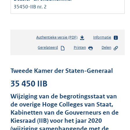
35450-IIB nr. 2
Authentieke versie (PDF)
b
Informatie
e
Gerelateerd
Printen
Delen
s
t
a
n
Tweede Kamer der Staten-Generaal
d
s
35 450 IIB
g
r
Wijziging van de begrotingsstaat van
o
de overige Hoge Colleges van Staat,
o
t
Kabinetten van de Gouverneurs en de
t
Kiesraad (IIB) voor het jaar 2020
e
(wijziging samenhangende met de
: