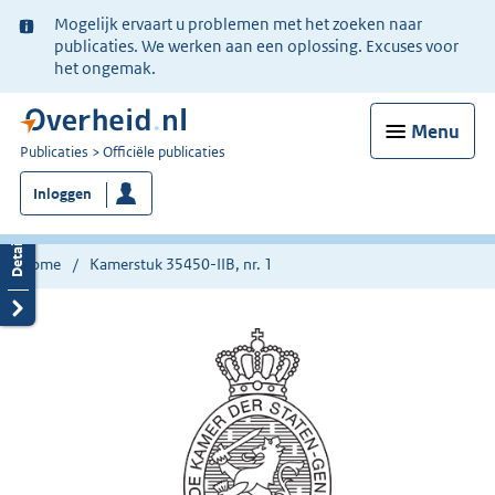
Ter
Mogelijk ervaart u problemen met het zoeken naar
informatie:
publicaties. We werken aan een oplossing. Excuses voor
het ongemak.
Menu
U
Publicaties
Officiële publicaties
bent
Inloggen
nu
hier:
Home
Kamerstuk 35450-IIB, nr. 1