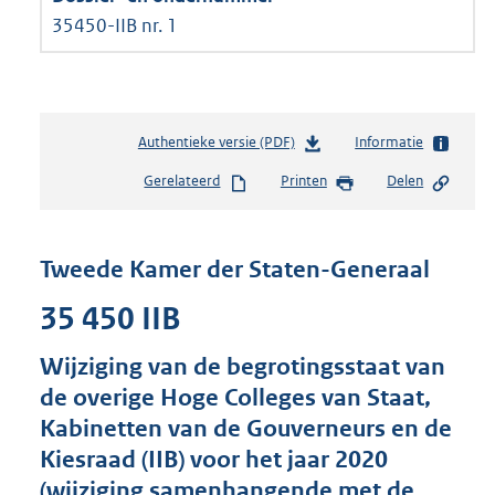
35450-IIB nr. 1
Authentieke versie (PDF)
b
Informatie
e
Gerelateerd
Printen
Delen
s
t
a
n
Tweede Kamer der Staten-Generaal
d
s
35 450 IIB
g
r
Wijziging van de begrotingsstaat van
o
de overige Hoge Colleges van Staat,
o
t
Kabinetten van de Gouverneurs en de
t
Kiesraad (IIB) voor het jaar 2020
e
(wijziging samenhangende met de
: