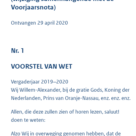
5
Voorjaarsnota)
5
6
Ontvangen
29 april 2020
K
b
Nr. 1
VOORSTEL VAN WET
Vergaderjaar 2019‒2020
Wij Willem-Alexander, bij de gratie Gods, Koning der
Nederlanden, Prins van Oranje-Nassau, enz. enz. enz.
Allen, die deze zullen zien of horen lezen, saluut!
doen te weten:
Alzo Wij in overweging genomen hebben, dat de