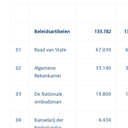
Beleidsartikelen
133.782
1
01
Raad van State
67.034
6
02
Algemene
33.140
3
Rekenkamer
03
De Nationale
19.800
1
ombudsman
04
Kanselarij der
4.434
Nederlandse