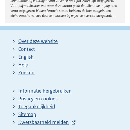
bekendmaking verdragen voor zover ze na 1 juli 2009 zijn uitgegeven.
Voor pdf-publicaties van vóór deze datum geldt dat alleen de in papieren
vorm uitgegeven bladen formele status hebben; de hier aangeboden
elektronische versies daarvan worden bij wijze van service aangeboden.
Over deze website
Contact
English
Help
Zoeken
Informatie hergebruiken
Privacy en cookies
Toegankelijkheid
Sitemap
E
Kwetsbaarheid melden