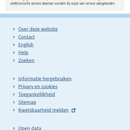
elektronische versies daarvan worden bij wijze van service aangeboden.
Over deze website
Contact
English
Help
Zoeken
Informatie hergebruiken
Privacy en cookies
Toegankelijkheid
Sitemap
E
Kwetsbaarheid melden
x
t
Open data