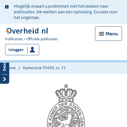
Ter
Mogelijk ervaart u problemen met het zoeken naar
informatie:
publicaties. We werken aan een oplossing. Excuses voor
het ongemak.
Menu
U
Publicaties
Officiële publicaties
bent
Inloggen
nu
hier:
Home
Kamerstuk 35430, nr. 15