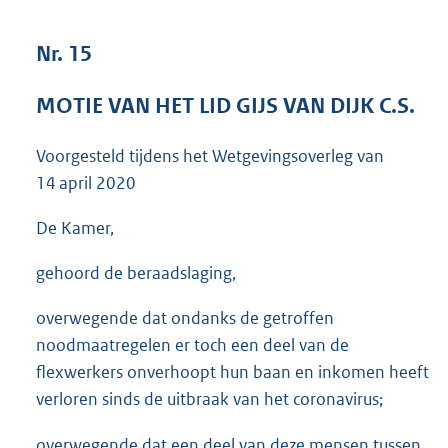
3
7
Nr. 15
K
b
MOTIE VAN HET LID GIJS VAN DIJK C.S.
Voorgesteld tijdens het Wetgevingsoverleg van
14 april 2020
De Kamer,
gehoord de beraadslaging,
overwegende dat ondanks de getroffen
noodmaatregelen er toch een deel van de
flexwerkers onverhoopt hun baan en inkomen heeft
verloren sinds de uitbraak van het coronavirus;
overwegende dat een deel van deze mensen tussen