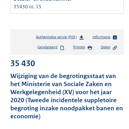
35430 nr. 15
Authentieke versie (PDF)
b
Informatie
e
Gerelateerd
Printen
Delen
s
t
35 430
a
n
d
Wijziging van de begrotingsstaat van
s
het Ministerie van Sociale Zaken en
g
Werkgelegenheid (XV) voor het jaar
r
o
2020 (Tweede incidentele suppletoire
o
begroting inzake noodpakket banen en
t
economie)
t
e
: