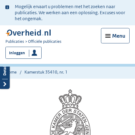
Ter
Mogelijk ervaart u problemen met het zoeken naar
informatie:
publicaties. We werken aan een oplossing. Excuses voor
het ongemak.
Menu
U
Publicaties
Officiële publicaties
bent
Inloggen
nu
hier:
Home
Kamerstuk 35410, nr. 1