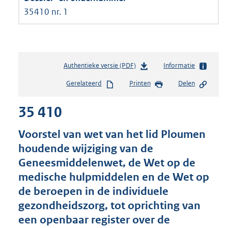
35410 nr. 1
Authentieke versie (PDF)
b
Informatie
e
Gerelateerd
Printen
Delen
s
t
35 410
a
n
d
Voorstel van wet van het lid Ploumen
s
houdende wijziging van de
g
Geneesmiddelenwet, de Wet op de
r
o
medische hulpmiddelen en de Wet op
o
de beroepen in de individuele
t
gezondheidszorg, tot oprichting van
t
e
een openbaar register over de
: