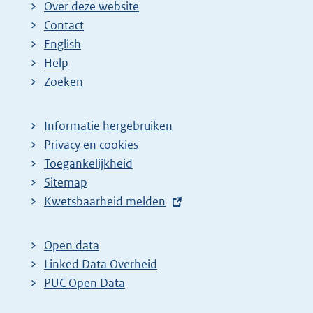
Over deze website
Contact
English
Help
Zoeken
Informatie hergebruiken
Privacy en cookies
Toegankelijkheid
Sitemap
E
Kwetsbaarheid melden
x
t
Open data
e
Linked Data Overheid
r
PUC Open Data
n