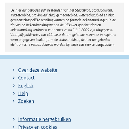
Disclaimer
De hier aangeboden pdf-bestanden van het Staatsblad, Staatscourant,
Tractatenblad, provinciaal blad, gemeenteblad, waterschapsblad en blad
gemeenschappelijke regeling vormen de formele bekendmakingen in de
zin van de Bekendmakingswet en de Rijkswet goedkeuring en
bekendmaking verdragen voor zover ze na 1 juli 2009 zijn uitgegeven.
Voor pdf-publicaties van vóór deze datum geldt dat alleen de in papieren
vorm uitgegeven bladen formele status hebben; de hier aangeboden
elektronische versies daarvan worden bij wijze van service aangeboden.
Over deze website
Contact
English
Help
Zoeken
Informatie hergebruiken
Privacy en cookies