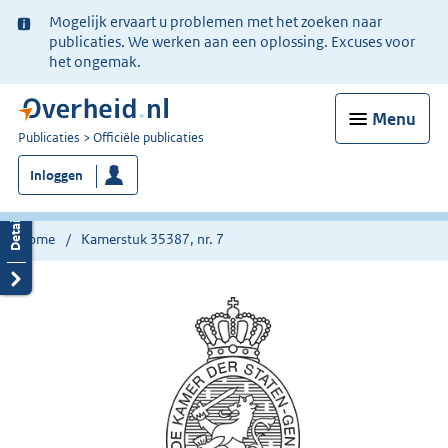
Ter
Mogelijk ervaart u problemen met het zoeken naar
informatie:
publicaties. We werken aan een oplossing. Excuses voor
het ongemak.
Menu
U
Publicaties
Officiële publicaties
bent
Inloggen
nu
hier:
Home
Kamerstuk 35387, nr. 7