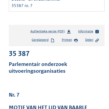
35387 nr. 7
Authentieke versie (PDF)
b
Informatie
e
Gerelateerd
Printen
Delen
s
t
35 387
a
n
d
Parlementair onderzoek
s
uitvoeringsorganisaties
g
r
o
o
t
Nr. 7
t
e
MOTIE VAN HET LID VAN BAARLE
: