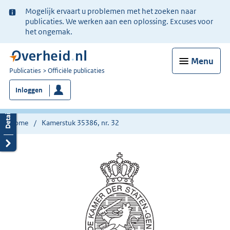
Ter
Mogelijk ervaart u problemen met het zoeken naar
informatie:
publicaties. We werken aan een oplossing. Excuses voor
het ongemak.
Menu
U
Publicaties
Officiële publicaties
bent
Inloggen
nu
hier:
Home
Kamerstuk 35386, nr. 32