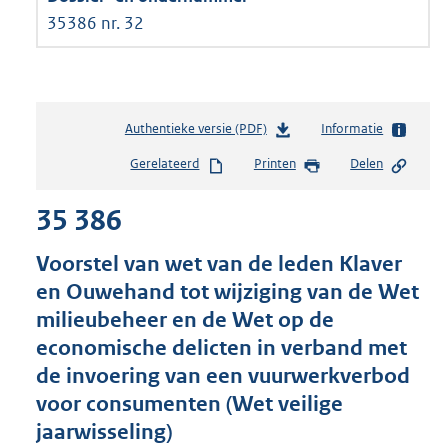
35386 nr. 32
Authentieke versie (PDF)
b
Informatie
e
Gerelateerd
Printen
Delen
s
t
35 386
a
n
d
Voorstel van wet van de leden Klaver
s
en Ouwehand tot wijziging van de Wet
g
milieubeheer en de Wet op de
r
o
economische delicten in verband met
o
de invoering van een vuurwerkverbod
t
voor consumenten (Wet veilige
t
e
jaarwisseling)
: