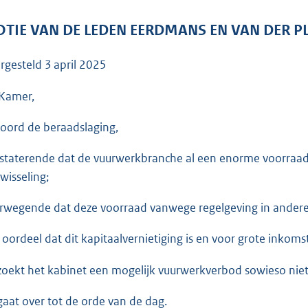
o
o
TIE VAN DE LEDEN EERDMANS EN VAN DER P
t
t
rgesteld
3 april 2025
e
:
Kamer,
3
oord de beraadslaging,
6
K
staterende dat de vuurwerkbranche al een enorme voorraa
b
rwisseling;
rwegende dat deze voorraad vanwege regelgeving in andere
 oordeel dat dit kapitaalvernietiging is en voor grote inkom
zoekt het kabinet een mogelijk vuurwerkverbod sowieso niet 
gaat over tot de orde van de dag.