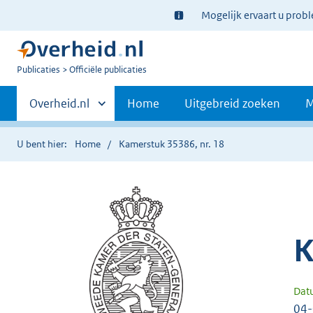
Ter
Mogelijk ervaart u prob
informatie:
U
Publicaties
Officiële publicaties
bent
Primaire
nu
Andere
Overheid.nl
Home
Uitgebreid zoeken
M
hier:
sites
navigatie
binnen
U bent hier:
Home
Kamerstuk 35386, nr. 18
K
Dat
04-