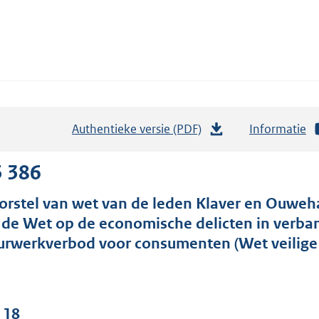
Authentieke versie (PDF)
b
Informatie
e
s
5 386
t
orstel van wet van de leden Klaver en Ouweh
a
 de Wet op de economische delicten in verba
n
urwerkverbod voor consumenten (Wet veilige 
d
s
g
r
 18