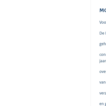
MO
Voo
De 
geh
con
jaa
ove
van
ver
en 