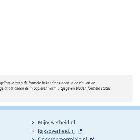
regeling vormen de formele bekendmakingen in de zin van de
eldt dat alleen de in papieren vorm uitgegeven bladen formele status
MijnOverheid.nl
E
Rijksoverheid.nl
x
E
Ondernemersplein.nl