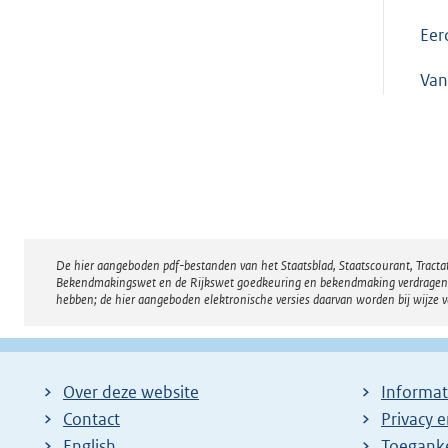
Ee
Van
De hier aangeboden pdf-bestanden van het Staatsblad, Staatscourant, Tract
Disclaimer
Bekendmakingswet en de Rijkswet goedkeuring en bekendmaking verdragen voor
hebben; de hier aangeboden elektronische versies daarvan worden bij wijze 
Over deze website
Informat
Contact
Privacy 
English
Toeganke