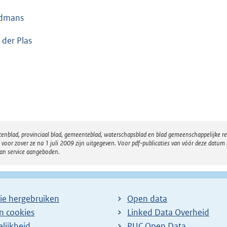
rdmans
 der Plas
atenblad, provinciaal blad, gemeenteblad, waterschapsblad en blad gemeenschappelijke 
 zover ze na 1 juli 2009 zijn uitgegeven. Voor pdf-publicaties van vóór deze datum g
van service aangeboden.
ie hergebruiken
Open data
en cookies
Linked Data Overheid
lijkheid
PUC Open Data