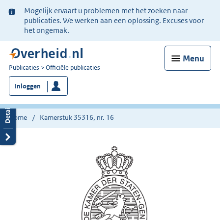
Ter
Mogelijk ervaart u problemen met het zoeken naar
informatie:
publicaties. We werken aan een oplossing. Excuses voor
het ongemak.
Menu
U
Publicaties
Officiële publicaties
bent
Inloggen
nu
hier:
Home
Kamerstuk 35316, nr. 16