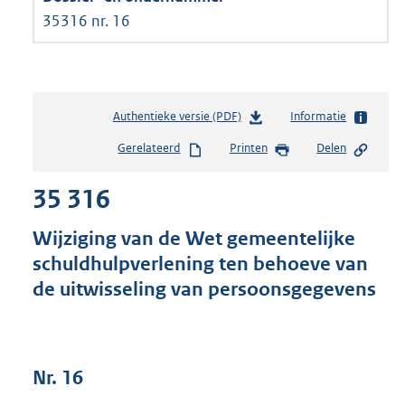
35316 nr. 16
Authentieke versie (PDF)
b
Informatie
e
Gerelateerd
Printen
Delen
s
t
35 316
a
n
d
Wijziging van de Wet gemeentelijke
s
schuldhulpverlening ten behoeve van
g
de uitwisseling van persoonsgegevens
r
o
o
t
t
Nr. 16
e
: