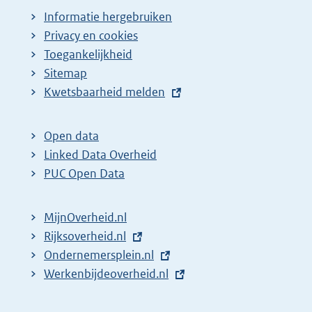
Informatie hergebruiken
Privacy en cookies
Toegankelijkheid
Sitemap
E
Kwetsbaarheid melden
x
t
Open data
e
Linked Data Overheid
r
PUC Open Data
n
e
MijnOverheid.nl
l
E
Rijksoverheid.nl
i
x
E
Ondernemersplein.nl
n
t
x
E
Werkenbijdeoverheid.nl
k
e
t
x
:
r
e
t