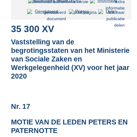
Authentieke versie (PDF)
b
Informatie
e
Gerelateerd
Printen
Delen
s
t
35 300 XV
a
n
d
Vaststelling van de
s
begrotingsstaten van het Ministerie
g
van Sociale Zaken en
r
o
Werkgelegenheid (XV) voor het jaar
o
2020
t
t
e
:
3
Nr. 17
6
K
MOTIE VAN DE LEDEN PETERS EN
b
PATERNOTTE