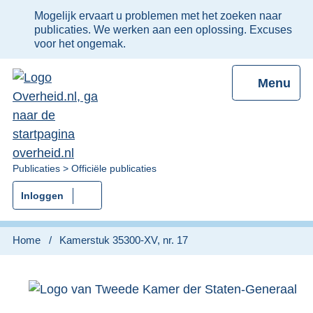
Ter
Mogelijk ervaart u problemen met het zoeken naar
informatie:
publicaties. We werken aan een oplossing. Excuses
voor het ongemak.
Menu
U
Publicaties
Officiële publicaties
bent
Inloggen
nu
hier:
Home
Kamerstuk 35300-XV, nr. 17