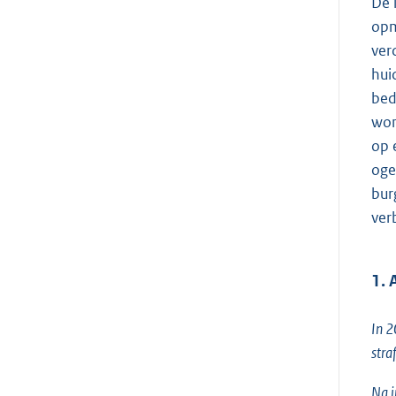
De 
opm
ver
hui
bed
won
op 
oge
bur
ver
1. 
In 2
stra
Na i