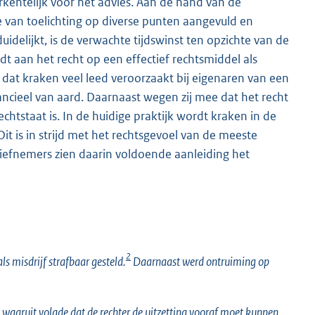
erkentelijk voor het advies. Aan de hand van de
e van toelichting op diverse punten aangevuld en
uidelijkt, is de verwachte tijdswinst ten opzichte van de
rdt aan het recht op een effectief rechtsmiddel als
 dat kraken veel leed veroorzaakt bij eigenaren van een
nancieel van aard. Daarnaast wegen zij mee dat het recht
tstaat is. In de huidige praktijk wordt kraken in de
it is in strijd met het rechtsgevoel van de meeste
tiefnemers zien daarin voldoende aanleiding het
2
s misdrijf strafbaar gesteld.
Daarnaast werd ontruiming op
waaruit volgde dat de rechter de uitzetting vooraf moet kunnen