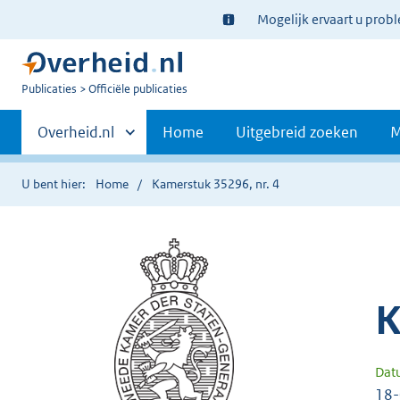
Ter
Mogelijk ervaart u prob
informatie:
U
Publicaties
Officiële publicaties
bent
Primaire
nu
Andere
Overheid.nl
Home
Uitgebreid zoeken
M
hier:
sites
navigatie
binnen
U bent hier:
Home
Kamerstuk 35296, nr. 4
K
Dat
18-