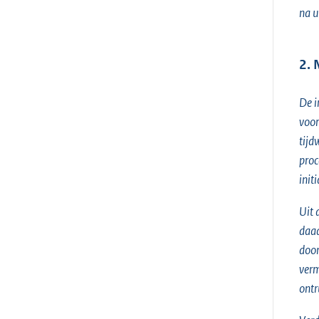
na u
2. 
De i
voor
tijd
proc
init
Uit 
daad
door
verm
ontr