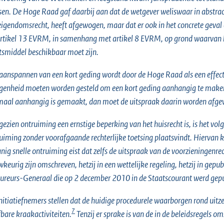
sen. De Hoge Raad gaf daarbij aan dat de wetgever weliswaar in abstrac
eigendomsrecht, heeft afgewogen, maar dat er ook in het concrete geval 
artikel 13 EVRM, in samenhang met artikel 8 EVRM, op grond waarvan bij 
tsmiddel beschikbaar moet zijn.
aanspannen van een kort geding wordt door de Hoge Raad als een effecti
genheid moeten worden gesteld om een kort geding aanhangig te maken 
aal aanhangig is gemaakt, dan moet de uitspraak daarin worden afgewa
ezien ontruiming een ernstige beperking van het huisrecht is, is het vo
uiming zonder voorafgaande rechterlijke toetsing plaatsvindt. Hiervan k
nig snelle ontruiming eist dat zelfs de uitspraak van de voorzieningen
keurig zijn omschreven, hetzij in een wettelijke regeling, hetzij in gepub
ureurs-Generaal die op 2 december 2010 in de Staatscourant werd gepu
nitiatiefnemers stellen dat de huidige procedurele waarborgen rond uitze
7
fbare kraakactiviteiten.
Tenzij er sprake is van de in de beleidsregels 