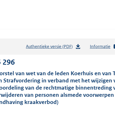
Authentieke versie (PDF)
b
Informatie
e
s
5 296
t
orstel van wet van de leden Koerhuis en van 
a
n Strafvordering in verband met het wijzigen 
n
oordeling van de rechtmatige binnentreding v
d
rwijderen van personen alsmede voorwerpen 
s
ndhaving kraakverbod)
g
r