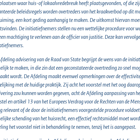
plaatsen waar huis-of lokaalvredebreuk heeft plaatsgevonden, of die z
nteerde beleidsregels worden overtreders van het kraakverbod op dit 
uiming, een kort geding aanhangig te maken. De uitkomst hiervan moet
tsvinden. De initiatiefnemers stellen nu een wettelijke procedure voor 
een machtiging te verlenen aan de officier van justitie. Deze kan verv
iatiefnemers.
fdeling advisering van de Raad van State begrijpt de wens van de initi
lijk te maken, in die zin dat een geconstateerde overtreding zo snel 
akt wordt. De Afdeling maakt evenwel opmerkingen over de effectiviteit
elijking met de huidige praktijk. Zij acht het voorstel met het oog daa
vering zou kunnen worden gegeven, acht de Afdeling aanpassing van he
stel en artikel 13 van het Europees Verdrag voor de Rechten van de Me
g relevant of de door de initiatiefnemers voorgestelde procedure voldoe
lijke schending van het huisrecht, een effectief rechtsmiddel moet wor
ling het voorstel niet in behandeling te nemen, tenzij het is aangepast.