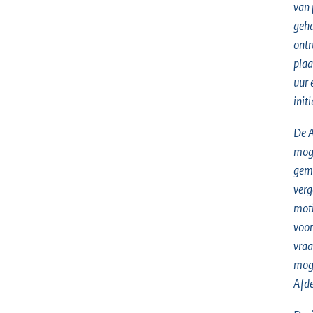
van 
geha
ontr
plaa
uur 
init
De A
moge
gema
verg
moti
voor
vraa
moge
Afde