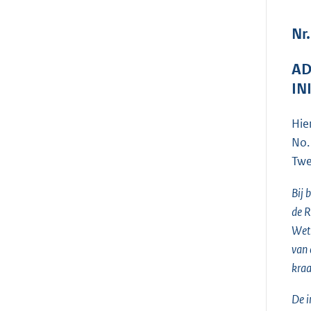
Nr.
AD
IN
Hie
No.
Twe
Bij 
de R
Wetb
van 
kraa
De i