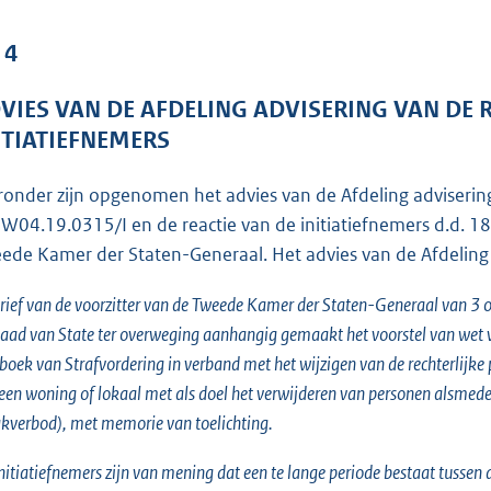
o
o
 4
t
t
VIES VAN DE AFDELING ADVISERING VAN DE R
e
ITIATIEFNEMERS
:
7
ronder zijn opgenomen het advies van de Afdeling adviserin
3
 W04.19.0315/I en de reactie van de initiatiefnemers d.d. 
K
ede Kamer der Staten-Generaal. Het advies van de Afdeling a
b
brief van de voorzitter van de Tweede Kamer der Staten-Generaal van 3 
aad van State ter overweging aanhangig gemaakt het voorstel van wet v
oek van Strafvordering in verband met het wijzigen van de rechterlijke
een woning of lokaal met als doel het verwijderen van personen alsme
kverbod), met memorie van toelichting.
nitiatiefnemers zijn van mening dat een te lange periode bestaat tusse