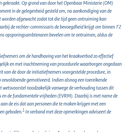
ijn gekraakt. Op grond van door het Openbaar Ministerie (OM)
moment in de gelegenheid gesteld om, na aankondiging van de
 worden afgewacht zodat tot die tijd geen ontruiming kan
waarbij de rechter-commissaris de bevoegdheid krijgt om binnen 72
olgens opsporingsambtenaren bevelen om te ontruimen, aldus de
atiefnemers om de handhaving van het kraakverbod zo effectief
mogelijk en met inachtneming van procedurele waarborgen ongedaan
 van de door de initiatiefnemers voorgestelde procedure, in
rop onvoldoende gemotiveerd. Indien alsnog een toereikende
t wetsvoorstel noodzakelijk vanwege de verhouding tussen dit
ns en de fundamentele vrijheden (EVRM). Daarbij is met name de
t aan de eis dat aan personen die te maken krijgen met een
1
den geboden.
In verband met deze opmerkingen adviseert de