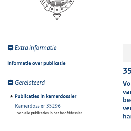
Toon
Extra informatie
meer
van:
Informatie over publicatie
3
Toon
Gerelateerd
Vo
meer
va
van:
Publicaties in kamerdossier
be
Kamerdossier 35296
ve
Toon alle publicaties in het hoofddossier
ha