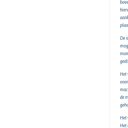
bove
hier
aank
plaa
De i
moge
mome
gedi
Het 
voor
mach
de m
geho
Het 
Het 