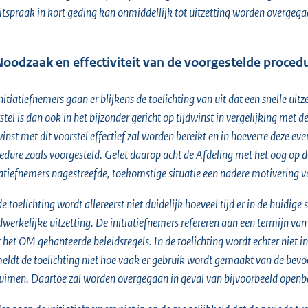
itspraak in kort geding kan onmiddellijk tot uitzetting worden overgega
Noodzaak en effectiviteit van de voorgestelde proced
nitiatiefnemers gaan er blijkens de toelichting van uit dat een snelle ui
stel is dan ook in het bijzonder gericht op tijdwinst in vergelijking met 
winst met dit voorstel effectief zal worden bereikt en in hoeverre deze e
edure zoals voorgesteld. Gelet daarop acht de Afdeling met het oog op de
iatiefnemers nagestreefde, toekomstige situatie een nadere motivering v
de toelichting wordt allereerst niet duidelijk hoeveel tijd er in de huidige
werkelijke uitzetting. De initiatiefnemers refereren aan een termijn va
 het OM gehanteerde beleidsregels. In de toelichting wordt echter niet i
eldt de toelichting niet hoe vaak er gebruik wordt gemaakt van de bev
uimen. Daartoe zal worden overgegaan in geval van bijvoorbeeld openba