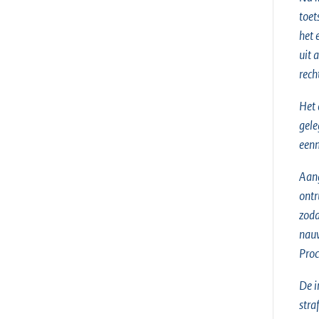
toet
het 
uit 
rech
Het 
gele
eenm
Aang
ontr
zoda
nauw
Proc
De i
stra