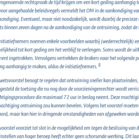
ngenoemde rechtspraak de tijd krijgen om een kort geding aanhangig t
voor aangehaalde beleidsregels vermeldt het OM in de aankondiging van
ondiging. Eventueel, maar niet noodzakelijk, wordt daarbij de precieze
ts binnen zeven dagen na de aankondiging van de ontruiming, zodat de k
nitiatiefnemers noemen enkele voorbeelden waarbij (wederrechtelijk) e
lijkheid tot kort geding om het verblijf te verlengen. Soms wordt de ui
nt ingetrokken. Vervolgens vertrekken de krakers naar het volgende pa
8
ng aanhangig te maken, aldus de initiatiefnemers.
wetsvoorstel beoogt te regelen dat ontruiming sneller kan plaatsvind
gesteld de toetsing die nu nog door de voorzieningenrechter wordt verrich
tigingsprocedure die maximaal 72 uur in beslag neemt. Deze machtiging 
achtiging ontruiming zou kunnen bevelen. Volgens het voorstel moeten
ord, maar kan hier in dringende omstandigheden van afgeweken worde
voorstel voorziet tot slot in de mogelijkheid om tegen de beslissing van d
instellen van hoger beroep heeft echter geen schorsende werking. Dit laat