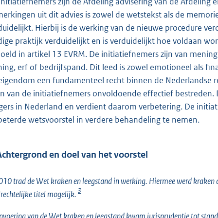
initiatiefnemers zijn de Afdeling advisering van de Afdeling 
erkingen uit dit advies is zowel de wetstekst als de memori
duidelijkt. Hierbij is de werking van de nieuwe procedure verd
dige praktijk verduidelijkt en is verduidelijkt hoe voldaan wo
oeld in artikel 13 EVRM. De initiatiefnemers zijn van mening
ing, erf of bedrijfspand. Dit leed is zowel emotioneel als fi
eigendom een fundamenteel recht binnen de Nederlandse rech
n van de initiatiefnemers onvoldoende effectief bestreden. D
gers in Nederland en verdient daarom verbetering. De initia
beterde wetsvoorstel in verdere behandeling te nemen.
Achtergrond en doel van het voorstel
010 trad de Wet kraken en leegstand in werking. Hiermee werd kraken al
3
frechtelijke titel mogelijk.
nvoering van de Wet kraken en leegstand kwam jurisprudentie tot stand 