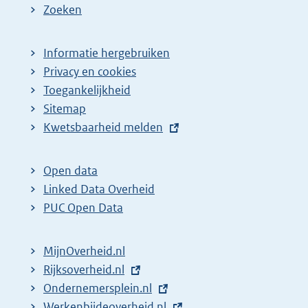
Zoeken
Informatie hergebruiken
Privacy en cookies
Toegankelijkheid
Sitemap
E
Kwetsbaarheid melden
x
t
Open data
e
Linked Data Overheid
r
PUC Open Data
n
e
MijnOverheid.nl
l
E
Rijksoverheid.nl
i
x
E
Ondernemersplein.nl
n
t
x
E
Werkenbijdeoverheid.nl