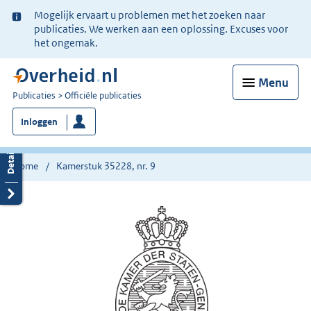
Ter
Mogelijk ervaart u problemen met het zoeken naar
informatie:
publicaties. We werken aan een oplossing. Excuses voor
het ongemak.
Menu
U
Publicaties
Officiële publicaties
bent
Inloggen
nu
hier:
Home
Kamerstuk 35228, nr. 9