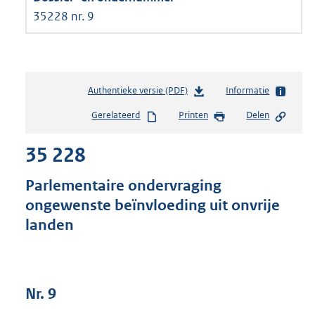
35228 nr. 9
Authentieke versie (PDF)
b
Informatie
e
Gerelateerd
Printen
Delen
s
t
35 228
a
n
d
Parlementaire ondervraging
s
ongewenste beïnvloeding uit onvrije
g
landen
r
o
o
t
t
Nr. 9
e
: