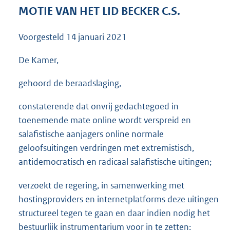
3
MOTIE VAN HET LID BECKER C.S.
6
K
Voorgesteld
14 januari 2021
b
De Kamer,
gehoord de beraadslaging,
constaterende dat onvrij gedachtegoed in
toenemende mate online wordt verspreid en
salafistische aanjagers online normale
geloofsuitingen verdringen met extremistisch,
antidemocratisch en radicaal salafistische uitingen;
verzoekt de regering, in samenwerking met
hostingproviders en internetplatforms deze uitingen
structureel tegen te gaan en daar indien nodig het
bestuurlijk instrumentarium voor in te zetten;