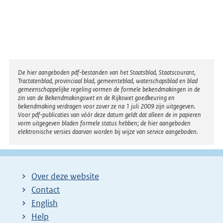
Disclaimer
De hier aangeboden pdf-bestanden van het Staatsblad, Staatscourant,
Tractatenblad, provinciaal blad, gemeenteblad, waterschapsblad en blad
gemeenschappelijke regeling vormen de formele bekendmakingen in de
zin van de Bekendmakingswet en de Rijkswet goedkeuring en
bekendmaking verdragen voor zover ze na 1 juli 2009 zijn uitgegeven.
Voor pdf-publicaties van vóór deze datum geldt dat alleen de in papieren
vorm uitgegeven bladen formele status hebben; de hier aangeboden
elektronische versies daarvan worden bij wijze van service aangeboden.
Over deze website
Contact
English
Help