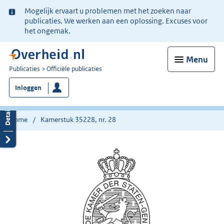
Ter
Mogelijk ervaart u problemen met het zoeken naar
informatie:
publicaties. We werken aan een oplossing. Excuses voor
het ongemak.
Menu
U
Publicaties
Officiële publicaties
bent
Inloggen
nu
hier:
Home
Kamerstuk 35228, nr. 28