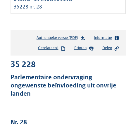
35228 nr. 28
Authentieke versie (PDF)
b
Informatie
e
Gerelateerd
Printen
Delen
s
t
35 228
a
n
d
Parlementaire ondervraging
s
ongewenste beïnvloeding uit onvrije
g
landen
r
o
o
t
t
Nr. 28
e
: