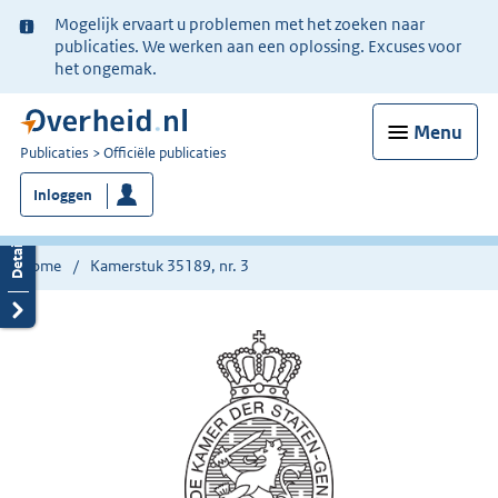
Ter
Mogelijk ervaart u problemen met het zoeken naar
informatie:
publicaties. We werken aan een oplossing. Excuses voor
het ongemak.
Menu
U
Publicaties
Officiële publicaties
bent
Inloggen
nu
hier:
Home
Kamerstuk 35189, nr. 3