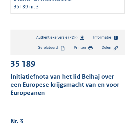
35189 nr. 3
Authentieke versie (PDF)
b
Informatie
e
Gerelateerd
Printen
Delen
s
t
35 189
a
n
d
Initiatiefnota van het lid Belhaj over
s
een Europese krijgsmacht van en voor
g
Europeanen
r
o
o
t
t
Nr. 3
e
: