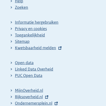
Help
Zoeken
Informatie hergebruiken
Privacy en cookies
Toegankelijkheid
Sitemap
E
Kwetsbaarheid melden
x
t
Open data
e
Linked Data Overheid
r
PUC Open Data
n
e
MijnOverheid.nl
l
E
Rijksoverheid.nl
i
x
E
Ondernemersplein.nl
n