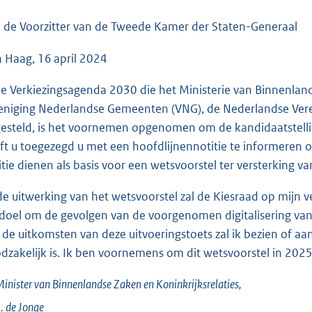
o
o
 de Voorzitter van de Tweede Kamer der Staten-Generaal
t
 Haag, 16 april 2024
t
e
de Verkiezingsagenda 2030 die het Ministerie van Binnenlan
:
eniging Nederlandse Gemeenten (VNG), de Nederlandse Vere
3
esteld, is het voornemen opgenomen om de kandidaatstelli
6
ft u toegezegd u met een hoofdlijnennotitie te informeren o
K
itie dienen als basis voor een wetsvoorstel ter versterking v
b
 de uitwerking van het wetsvoorstel zal de Kiesraad op mijn v
 doel om de gevolgen van de voorgenomen digitalisering van
 de uitkomsten van deze uitvoeringstoets zal ik bezien of a
dzakelijk is. Ik ben voornemens om dit wetsvoorstel in 2025 
inister van Binnenlandse Zaken en Koninkrijksrelaties,
. de
Jonge