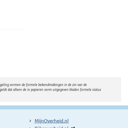
regeling vormen de formele bekendmakingen in de zin van de
eldt dat alleen de in papieren vorm uitgegeven bladen formele status
MijnOverheid.nl