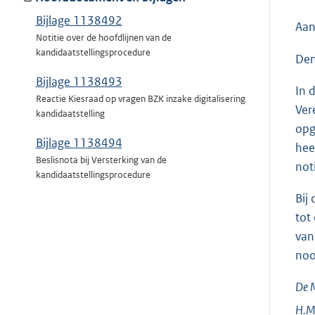
Bijlage 1138492
Aan
Notitie over de hoofdlijnen van de
kandidaatstellingsprocedure
Den
Bijlage 1138493
In 
Reactie Kiesraad op vragen BZK inzake digitalisering
Ver
kandidaatstelling
opg
Bijlage 1138494
hee
Beslisnota bij Versterking van de
not
kandidaatstellingsprocedure
Bij
tot
van
noo
De M
H.M