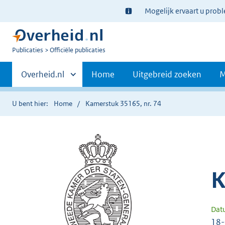
Ter
Mogelijk ervaart u prob
informatie:
U
Publicaties
Officiële publicaties
bent
Primaire
nu
Andere
Overheid.nl
Home
Uitgebreid zoeken
M
hier:
sites
navigatie
binnen
U bent hier:
Home
Kamerstuk 35165, nr. 74
K
Dat
18-