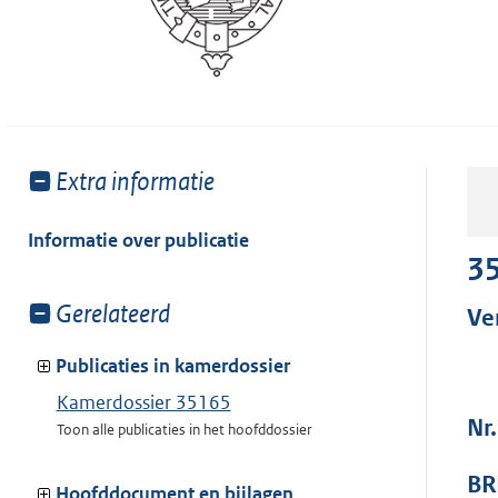
Toon
Extra informatie
meer
van:
Informatie over publicatie
3
Toon
Gerelateerd
Ve
meer
van:
Publicaties in kamerdossier
Kamerdossier 35165
Nr.
Toon alle publicaties in het hoofddossier
BR
Hoofddocument en bijlagen