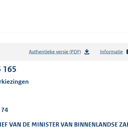
Authentieke versie (PDF)
b
Informatie
e
s
5 165
t
rkiezingen
a
n
d
s
 74
g
r
IEF VAN DE MINISTER VAN BINNENLANDSE ZA