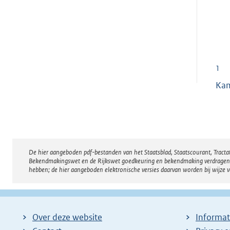
1
Kam
De hier aangeboden pdf-bestanden van het Staatsblad, Staatscourant, Tract
Disclaimer
Bekendmakingswet en de Rijkswet goedkeuring en bekendmaking verdragen voor
hebben; de hier aangeboden elektronische versies daarvan worden bij wijze 
Over deze website
Informat