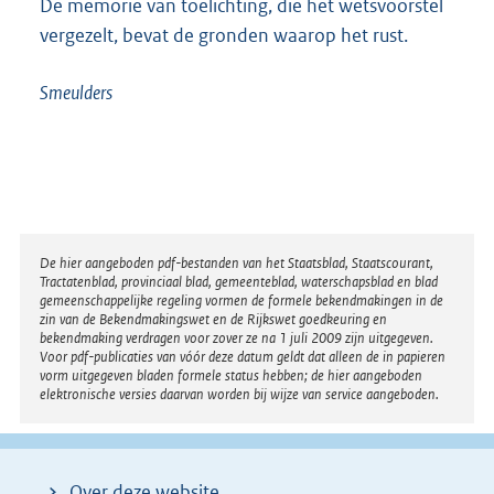
De memorie van toelichting, die het wetsvoorstel
vergezelt, bevat de gronden waarop het rust.
Smeulders
Disclaimer
De hier aangeboden pdf-bestanden van het Staatsblad, Staatscourant,
Tractatenblad, provinciaal blad, gemeenteblad, waterschapsblad en blad
gemeenschappelijke regeling vormen de formele bekendmakingen in de
zin van de Bekendmakingswet en de Rijkswet goedkeuring en
bekendmaking verdragen voor zover ze na 1 juli 2009 zijn uitgegeven.
Voor pdf-publicaties van vóór deze datum geldt dat alleen de in papieren
vorm uitgegeven bladen formele status hebben; de hier aangeboden
elektronische versies daarvan worden bij wijze van service aangeboden.
Over deze website