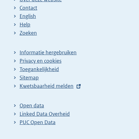
Contact
English
Help
Zoeken
Informatie hergebruiken
Privacy en cookies
Toegankelijkheid
Sitemap
E
Kwetsbaarheid melden
x
t
Open data
e
Linked Data Overheid
r
PUC Open Data
n
e