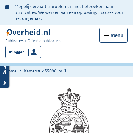
Ter
Mogelijk ervaart u problemen met het zoeken naar
informatie:
publicaties. We werken aan een oplossing. Excuses voor
het ongemak.
Menu
U
Publicaties
Officiële publicaties
bent
Inloggen
nu
hier:
Home
Kamerstuk 35096, nr. 1