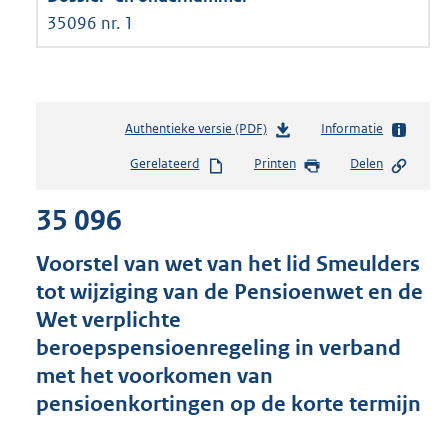
35096 nr. 1
Authentieke versie (PDF)
b
Informatie
e
Gerelateerd
Printen
Delen
s
t
35 096
a
n
d
Voorstel van wet van het lid Smeulders
s
tot wijziging van de Pensioenwet en de
g
Wet verplichte
r
o
beroepspensioenregeling in verband
o
met het voorkomen van
t
pensioenkortingen op de korte termijn
t
e
: