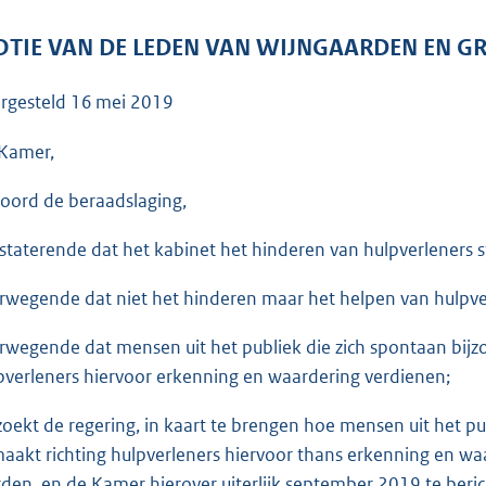
o
o
TIE VAN DE LEDEN VAN WIJNGAARDEN EN 
t
t
rgesteld
16 mei 2019
e
:
Kamer,
3
oord de beraadslaging,
6
K
staterende dat het kabinet het hinderen van hulpverleners s
b
rwegende dat niet het hinderen maar het helpen van hulpve
rwegende dat mensen uit het publiek die zich spontaan bijz
pverleners hiervoor erkenning en waardering verdienen;
zoekt de regering, in kaart te brengen hoe mensen uit het pu
aakt richting hulpverleners hiervoor thans erkenning en waa
den, en de Kamer hierover uiterlijk september 2019 te beric