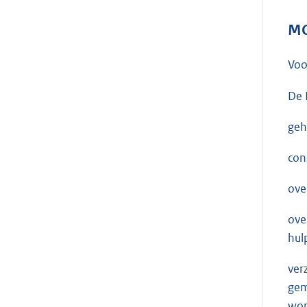
MO
Voo
De 
geh
con
ove
ove
hul
ver
gem
wor