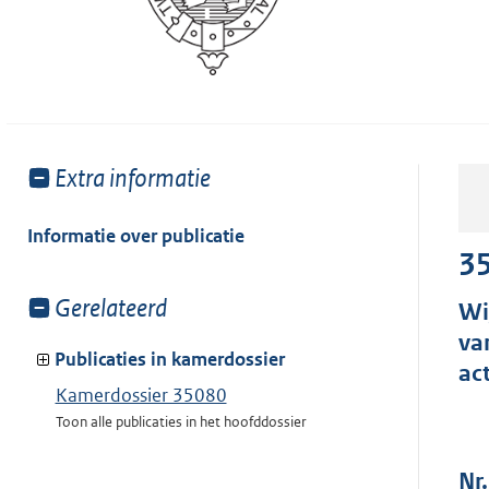
Toon
Extra informatie
meer
van:
Informatie over publicatie
3
Toon
Gerelateerd
Wi
meer
va
van:
Publicaties in kamerdossier
ac
Kamerdossier 35080
Toon alle publicaties in het hoofddossier
Nr.