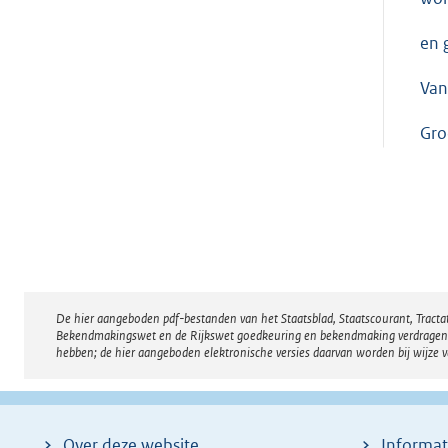
en 
Van
Gro
De hier aangeboden pdf-bestanden van het Staatsblad, Staatscourant, Tract
Disclaimer
Bekendmakingswet en de Rijkswet goedkeuring en bekendmaking verdragen voor
hebben; de hier aangeboden elektronische versies daarvan worden bij wijze 
Over deze website
Informat