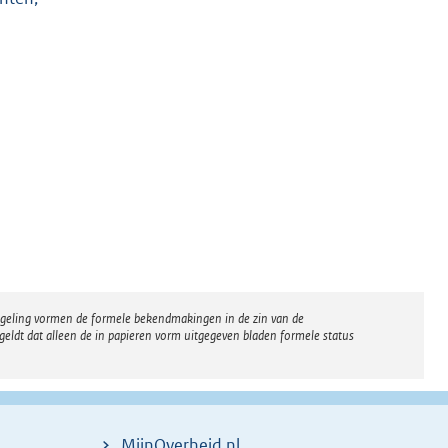
regeling vormen de formele bekendmakingen in de zin van de
eldt dat alleen de in papieren vorm uitgegeven bladen formele status
MijnOverheid.nl