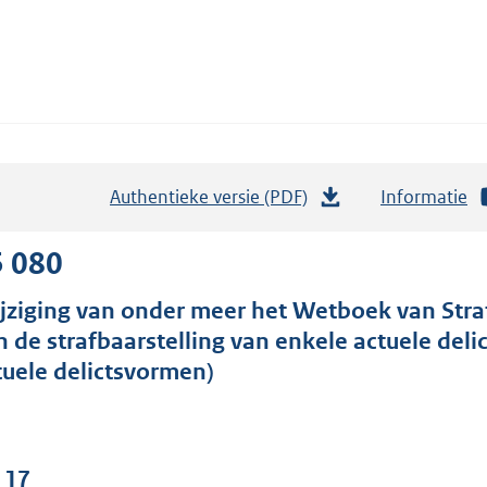
Authentieke versie (PDF)
b
Informatie
e
s
5 080
t
jziging van onder meer het Wetboek van Stra
a
n de strafbaarstelling van enkele actuele del
n
tuele delictsvormen)
d
s
g
r
 17