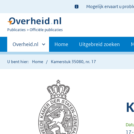
Ter
Mogelijk ervaart u prob
informatie:
U
Publicaties
Officiële publicaties
bent
Primaire
nu
Andere
Overheid.nl
Home
Uitgebreid zoeken
M
hier:
sites
navigatie
binnen
U bent hier:
Home
Kamerstuk 35080, nr. 17
K
Dat
17-