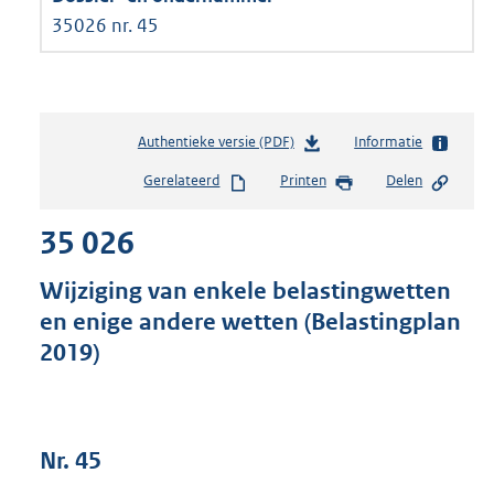
35026 nr. 45
Authentieke versie (PDF)
b
Informatie
e
Gerelateerd
Printen
Delen
s
t
35 026
a
n
d
Wijziging van enkele belastingwetten
s
en enige andere wetten (Belastingplan
g
2019)
r
o
o
t
t
Nr. 45
e
: