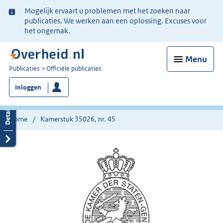
Ter
Mogelijk ervaart u problemen met het zoeken naar
informatie:
publicaties. We werken aan een oplossing. Excuses voor
het ongemak.
Menu
U
Publicaties
Officiële publicaties
bent
Inloggen
nu
hier:
Home
Kamerstuk 35026, nr. 45