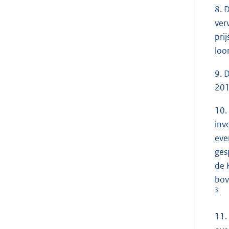
8. 
ver
pri
loo
9. 
201
10.
inv
eve
ges
de 
bov
3
11.