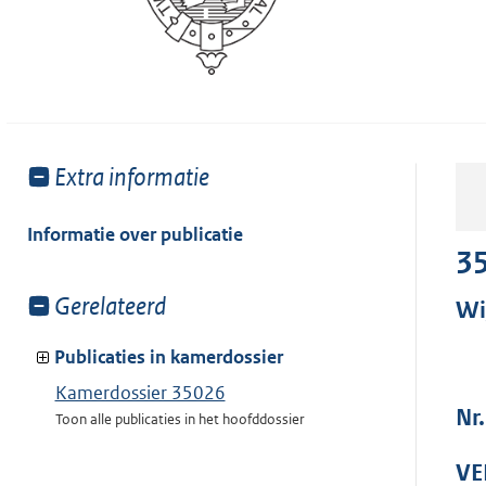
Toon
Extra informatie
meer
van:
Informatie over publicatie
3
Toon
Gerelateerd
Wi
meer
van:
Publicaties in kamerdossier
Kamerdossier 35026
Nr.
Toon alle publicaties in het hoofddossier
VE