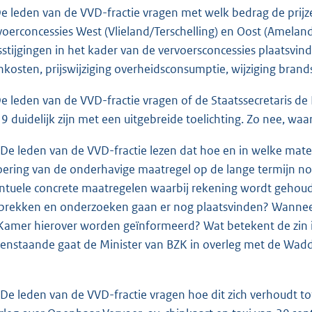
De leden van de VVD-fractie vragen met welk bedrag de pri
voerconcessies West (Vlieland/Terschelling) en Oost (Amela
jsstijgingen in het kader van de vervoersconcessies plaatsvi
nkosten, prijswijziging overheidsconsumptie, wijziging brand
De leden van de VVD-fractie vragen of de Staatssecretaris d
9 duidelijk zijn met een uitgebreide toelichting. Zo nee, wa
 De leden van de VVD-fractie lezen dat hoe en in welke mat
oering van de onderhavige maatregel op de lange termijn no
ntuele concrete maatregelen waarbij rekening wordt gehoud
prekken en onderzoeken gaan er nog plaatsvinden? Wannee
Kamer hierover worden geïnformeerd? Wat betekent de zin in d
enstaande gaat de Minister van BZK in overleg met de Wad
 De leden van de VVD-fractie vragen hoe dit zich verhoudt t