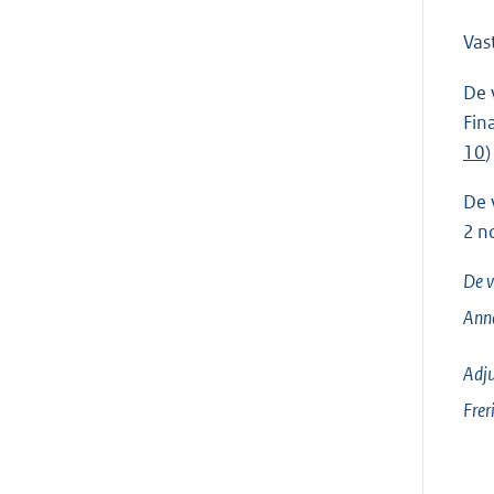
Vas
De 
Fin
10
)
De 
2 n
De v
Ann
Adju
Frer