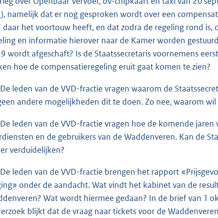
rleg over Openbaar Vervoer, ov-chipkaart en taxi van 20 
1
), namelijk dat er nog gesproken wordt over een compensat
 daar het voortouw heeft, en dat zodra de regeling rond is
eling en informatie hierover naar de Kamer worden gestuurd g
9 wordt afgeschaft? Is de Staatssecretaris voornemens eerst e
en hoe de compensatieregeling eruit gaat komen te zien?
 De leden van de VVD-fractie vragen waarom de Staatssecreta
 geen andere mogelijkheden dit te doen. Zo nee, waarom wil hi
 De leden van de VVD-fractie vragen hoe de komende jaren w
rdiensten en de gebruikers van de Waddenveren. Kan de Staa
er verduidelijken?
 De leden van de VVD-fractie brengen het rapport «Prijsgevo
jging» onder de aandacht. Wat vindt het kabinet van de resu
denveren? Wat wordt hiermee gedaan? In de brief van 1 okt
erzoek blijkt dat de vraag naar tickets voor de Waddenveren 