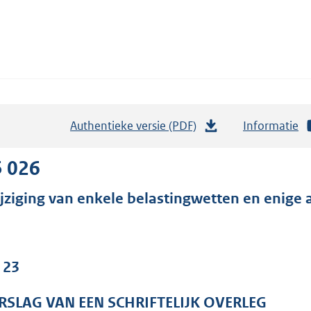
Authentieke versie (PDF)
b
Informatie
e
s
5 026
t
jziging van enkele belastingwetten en enige 
a
n
d
s
 23
g
r
RSLAG VAN EEN SCHRIFTELIJK OVERLEG