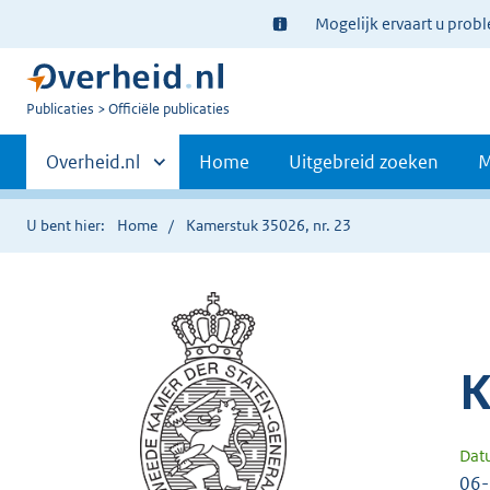
Ter
Mogelijk ervaart u prob
informatie:
U
Publicaties
Officiële publicaties
bent
Primaire
nu
Andere
Overheid.nl
Home
Uitgebreid zoeken
M
hier:
sites
navigatie
binnen
U bent hier:
Home
Kamerstuk 35026, nr. 23
K
Dat
06-