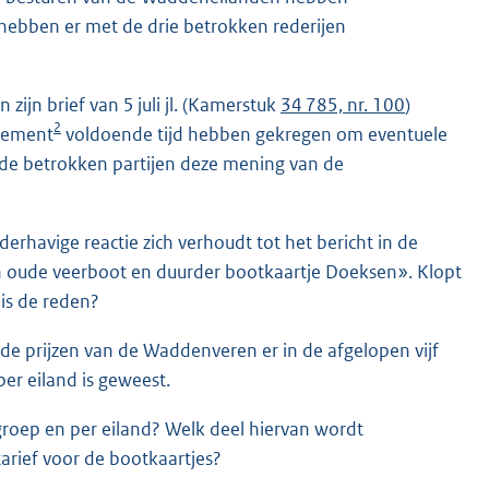
ebben er met de drie betrokken rederijen
zijn brief van 5 juli jl. (Kamerstuk
34 785, nr. 100
)
2
ndement
voldoende tijd hebben gekregen om eventuele
n de betrokken partijen deze mening van de
rhavige reactie zich verhoudt tot het bericht in de
n oude veerboot en duurder bootkaartje Doeksen». Klopt
is de reden?
de prijzen van de Waddenveren er in de afgelopen vijf
er eiland is geweest.
roep en per eiland? Welk deel hiervan wordt
arief voor de bootkaartjes?