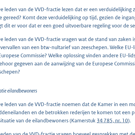
De leden van de VVD-fractie lezen dat er een verduidelijkin
e gereed? Komt deze verduidelijking op tijd, gezien de inga
gt dit er voor dat er een goed uitvoerbare regeling voor de se
De leden van de VVD-fractie vragen wat de stand van zaken 
 vervallen van een btw-nultarief van zeeschepen. Welke EU
Europese Commissie? Welke oplossing vinden andere EU-lids
gehoor gegeven aan de aanwijzing van de Europese Commiss
schepen?
atie eilandbewoners
De leden van de VVD-fractie noemen dat de Kamer in een mo
deneilanden en de betrokken rederijen te komen tot een p
situatie van de eilandbewoners (Kamerstuk
34 785, nr. 10
).
leden van de VVD-fractie vragen hoeveel gesprekken met 