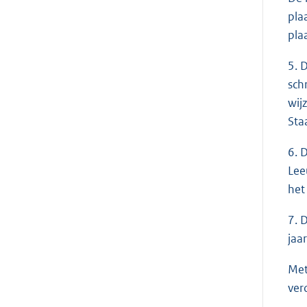
pla
pla
5. 
sch
wij
Sta
6. 
Lee
het
7. 
jaa
Met
ver