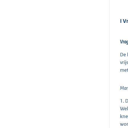
I V
Vrag
De 
vri
met
Mari
1. 
Wel
kne
wo