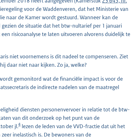
september 2018 heeft aangegeven (Kamerstuk
23 645, nr.
ieregeling voor de Waddenveren, dat het Ministerie van
, die naar de Kamer wordt gestuurd. Wanneer kan de
ezien de situatie dat het btw-nultarief per 1 januari
en risicoanalyse te laten uitvoeren alvorens duidelijk te
ris niet voornemens is dit nadeel te compenseren. Ziet
j daar niet naar kijken. Zo ja, welke?
ordt gemonitord wat de financiële impact is voor de
tssecretaris de indirecte nadelen van de maatregel
eligheid diensten personenvervoer in relatie tot de btw-
ltaten van dit onderzoek op het punt van de
4
ober jl.
lezen de leden van de VVD-fractie dat uit het
zeer inelastisch is. De bewoners van de