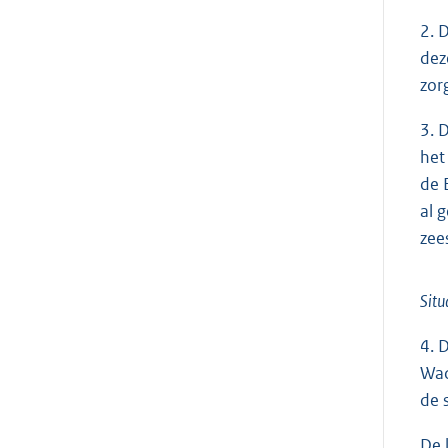
2. 
dez
zor
3. 
het
de 
al 
zee
Situ
4. 
Wad
de 
De 