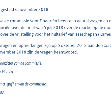
o
o
tgesteld
6 november 2018
t
vaste commissie voor Financiën heeft een aantal vragen en 
t
anciën over de brief van 5 juli 2018 over de reactie op de mot
e
 over de vrijstelling voor het nultarief van zeeschepen (Kam
:
6
vragen en opmerkingen zijn op 5 oktober 2018 aan de Staatss
6
ovember 2018 zijn de vragen beantwoord.
K
b
oorzitter van de commissie,
e
Mulder
nct-griffier van de commissie,
iks