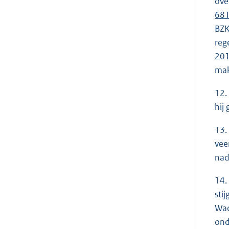
ove
68
BZK
reg
201
mak
12.
hij
13.
vee
nad
14.
sti
Wad
ond