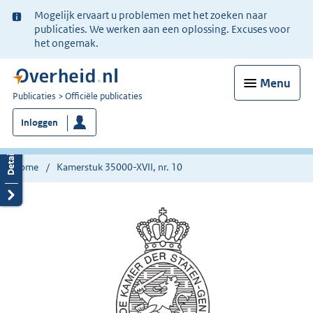
Ter
Mogelijk ervaart u problemen met het zoeken naar
informatie:
publicaties. We werken aan een oplossing. Excuses voor
het ongemak.
Menu
U
Publicaties
Officiële publicaties
bent
Inloggen
nu
hier:
Home
Kamerstuk 35000-XVII, nr. 10