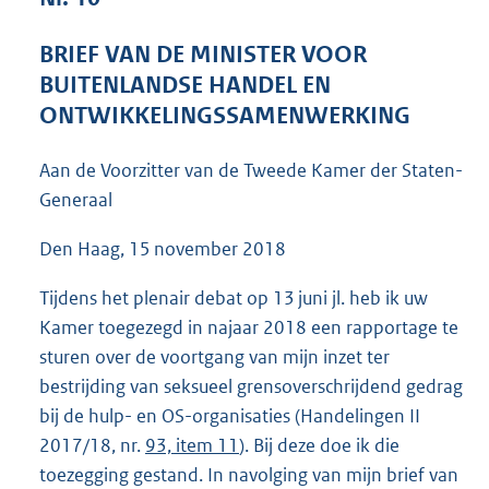
5
6
BRIEF VAN DE MINISTER VOOR
K
BUITENLANDSE HANDEL EN
b
ONTWIKKELINGSSAMENWERKING
Aan de Voorzitter van de Tweede Kamer der Staten-
Generaal
Den Haag, 15 november 2018
Tijdens het plenair debat op 13 juni jl. heb ik uw
Kamer toegezegd in najaar 2018 een rapportage te
sturen over de voortgang van mijn inzet ter
bestrijding van seksueel grensoverschrijdend gedrag
bij de hulp- en OS-organisaties (Handelingen II
2017/18, nr.
93, item 11
). Bij deze doe ik die
toezegging gestand. In navolging van mijn brief van