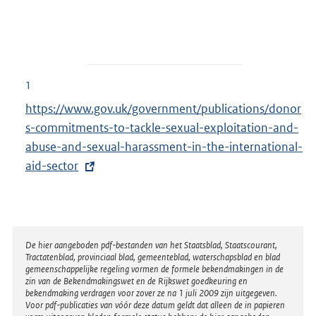
1
E
https://www.gov.uk/government/publications/donor
x
s-commitments-to-tackle-sexual-exploitation-and-
t
abuse-and-sexual-harassment-in-the-international-
e
aid-sector
r
n
e
l
Disclaimer
De hier aangeboden pdf-bestanden van het Staatsblad, Staatscourant,
Tractatenblad, provinciaal blad, gemeenteblad, waterschapsblad en blad
i
gemeenschappelijke regeling vormen de formele bekendmakingen in de
n
zin van de Bekendmakingswet en de Rijkswet goedkeuring en
bekendmaking verdragen voor zover ze na 1 juli 2009 zijn uitgegeven.
k
Voor pdf-publicaties van vóór deze datum geldt dat alleen de in papieren