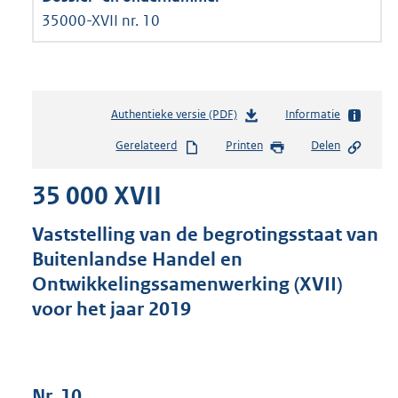
35000-XVII nr. 10
Authentieke versie (PDF)
b
Informatie
e
Gerelateerd
Printen
Delen
s
t
35 000 XVII
a
n
d
Vaststelling van de begrotingsstaat van
s
Buitenlandse Handel en
g
Ontwikkelingssamenwerking (XVII)
r
o
voor het jaar 2019
o
t
t
e
Nr. 10
: