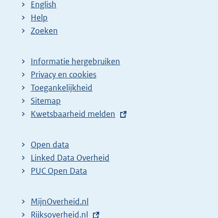
English
Help
Zoeken
Informatie hergebruiken
Privacy en cookies
Toegankelijkheid
Sitemap
E
Kwetsbaarheid melden
x
t
Open data
e
Linked Data Overheid
r
PUC Open Data
n
e
MijnOverheid.nl
l
E
Rijksoverheid.nl