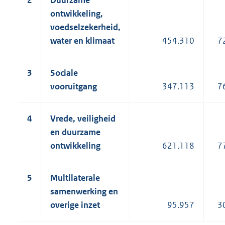
2
Duurzame
ontwikkeling,
voedselzekerheid,
water en klimaat
454.310
7
3
Sociale
vooruitgang
347.113
7
4
Vrede, veiligheid
en duurzame
ontwikkeling
621.118
7
5
Multilaterale
samenwerking en
overige inzet
95.957
3