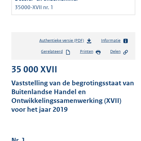
35000-XVII nr. 1
Authentieke versie (PDF)
b
Informatie
e
Gerelateerd
Printen
Delen
s
t
35 000 XVII
a
n
d
Vaststelling van de begrotingsstaat van
s
Buitenlandse Handel en
g
Ontwikkelingssamenwerking (XVII)
r
o
voor het jaar 2019
o
t
t
e
Nr. 1
: