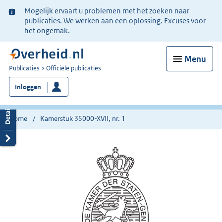
Ter
Mogelijk ervaart u problemen met het zoeken naar
informatie:
publicaties. We werken aan een oplossing. Excuses voor
het ongemak.
Menu
U
Publicaties
Officiële publicaties
bent
Inloggen
nu
hier:
Home
Kamerstuk 35000-XVII, nr. 1