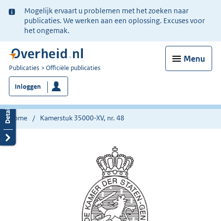
Ter
Mogelijk ervaart u problemen met het zoeken naar
informatie:
publicaties. We werken aan een oplossing. Excuses voor
het ongemak.
Menu
U
Publicaties
Officiële publicaties
bent
Inloggen
nu
hier:
Home
Kamerstuk 35000-XV, nr. 48