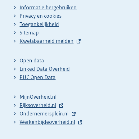
Informatie hergebruiken
Privacy en cookies
Toegankelijkheid
Sitemap
E
Kwetsbaarheid melden
x
t
Open data
e
Linked Data Overheid
r
PUC Open Data
n
e
MijnOverheid.nl
l
E
Rijksoverheid.nl
i
x
E
Ondernemersplein.nl
n
t
x
E
Werkenbijdeoverheid.nl
k
e
t
x
:
r
e
t