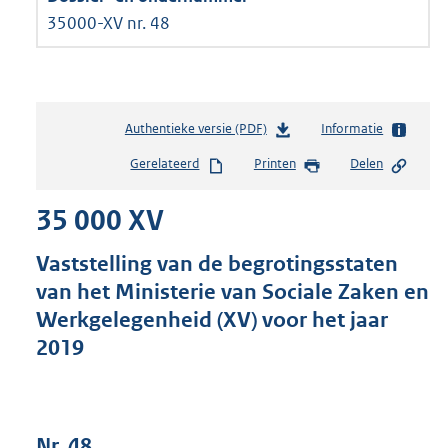
35000-XV nr. 48
Authentieke versie (PDF)
b
Informatie
e
Gerelateerd
Printen
Delen
s
t
35 000 XV
a
n
d
Vaststelling van de begrotingsstaten
s
van het Ministerie van Sociale Zaken en
g
Werkgelegenheid (XV) voor het jaar
r
o
2019
o
t
t
e
Nr. 48
: