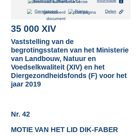
Authentieke versie (PDF)
b
Informatie
e
Gerelateerd
Printen
Delen
s
t
35 000 XIV
a
n
d
Vaststelling van de
s
begrotingsstaten van het Ministerie
g
van Landbouw, Natuur en
r
o
Voedselkwaliteit (XIV) en het
o
Diergezondheidsfonds (F) voor het
t
jaar 2019
t
e
:
3
7
Nr. 42
K
b
MOTIE VAN HET LID DIK-FABER