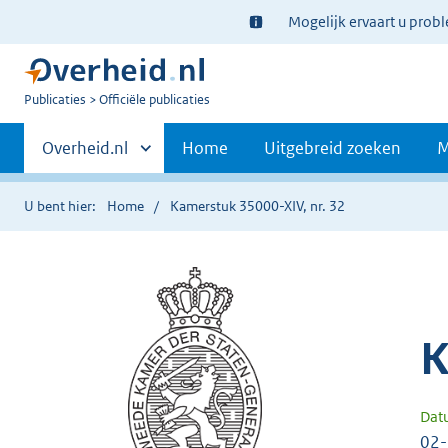
Ter
Mogelijk ervaart u prob
informatie:
U
Publicaties
Officiële publicaties
bent
Primaire
nu
Andere
Overheid.nl
Home
Uitgebreid zoeken
M
hier:
sites
navigatie
binnen
U bent hier:
Home
Kamerstuk 35000-XIV, nr. 32
K
Dat
02-