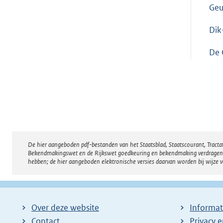
Geu
Dik
De 
De hier aangeboden pdf-bestanden van het Staatsblad, Staatscourant, Tract
Disclaimer
Bekendmakingswet en de Rijkswet goedkeuring en bekendmaking verdragen voor
hebben; de hier aangeboden elektronische versies daarvan worden bij wijze 
Over deze website
Informat
Contact
Privacy 