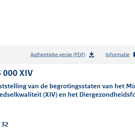
Authentieke versie (PDF)
b
Informatie
e
s
 000 XIV
t
ststelling van de begrotingsstaten van het M
a
edselkwaliteit (XIV) en het Diergezondheidsfo
n
d
s
g
 32
r