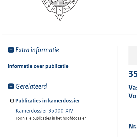
Toon
Extra informatie
meer
van:
Informatie over publicatie
35
Toon
Gerelateerd
Va
meer
Vo
van:
Publicaties in kamerdossier
Kamerdossier 35000-XIV
Toon alle publicaties in het hoofddossier
Nr.