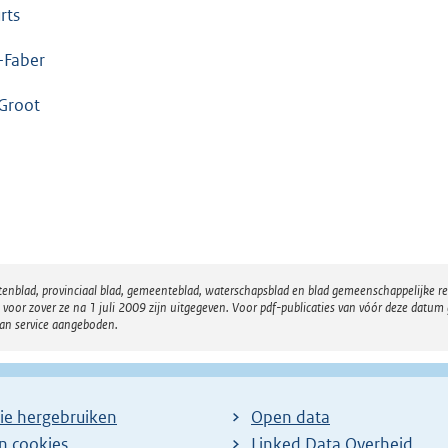
rts
-Faber
Groot
atenblad, provinciaal blad, gemeenteblad, waterschapsblad en blad gemeenschappelijke 
 zover ze na 1 juli 2009 zijn uitgegeven. Voor pdf-publicaties van vóór deze datum g
van service aangeboden.
ie hergebruiken
Open data
en cookies
Linked Data Overheid