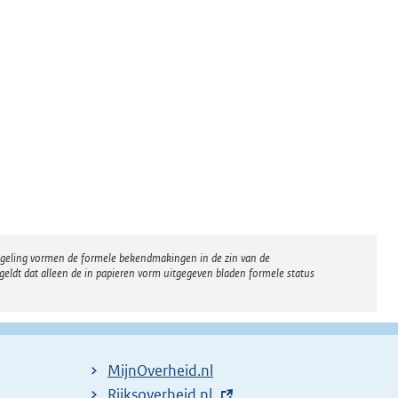
regeling vormen de formele bekendmakingen in de zin van de
eldt dat alleen de in papieren vorm uitgegeven bladen formele status
MijnOverheid.nl
E
Rijksoverheid.nl