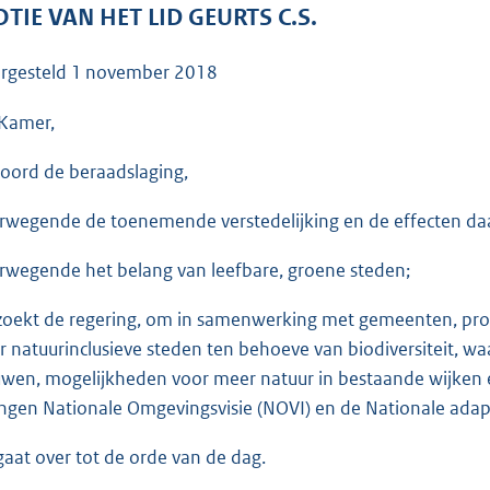
o
TIE VAN HET LID GEURTS C.S.
o
t
rgesteld
1 november 2018
t
e
Kamer,
:
oord de beraadslaging,
3
6
rwegende de toenemende verstedelijking en de effecten daar
K
b
rwegende het belang van leefbare, groene steden;
zoekt de regering, om in samenwerking met gemeenten, prov
r natuurinclusieve steden ten behoeve van biodiversiteit, wa
wen, mogelijkheden voor meer natuur in bestaande wijken en 
ngen Nationale Omgevingsvisie (NOVI) en de Nationale adapt
gaat over tot de orde van de dag.