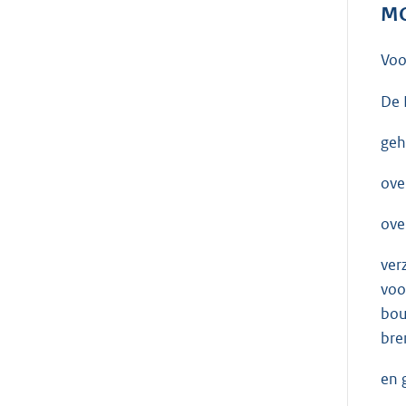
MO
Voo
De 
geh
ove
ove
ver
voo
bou
bre
en 