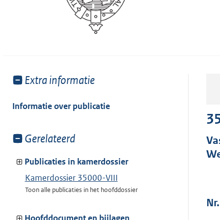
Toon
Extra informatie
meer
van:
Informatie over publicatie
35
Toon
Gerelateerd
Va
meer
We
van:
Publicaties in kamerdossier
Kamerdossier 35000-VIII
Toon alle publicaties in het hoofddossier
Nr
Hoofddocument en bijlagen