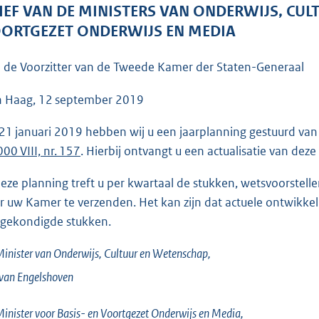
o
IEF VAN DE MINISTERS VAN ONDERWIJS, CUL
o
ORTGEZET ONDERWIJS EN MEDIA
t
t
 de Voorzitter van de Tweede Kamer der Staten-Generaal
e
:
 Haag, 12 september 2019
3
21 januari 2019 hebben wij u een jaarplanning gestuurd van
7
000 VIII, nr. 157
. Hierbij ontvangt u een actualisatie van deze
K
b
deze planning treft u per kwartaal de stukken, wetsvoorstell
r uw Kamer te verzenden. Het kan zijn dat actuele ontwikkel
gekondigde stukken.
inister van Onderwijs, Cultuur en Wetenschap,
 van
Engelshoven
inister voor Basis- en Voortgezet Onderwijs en Media,