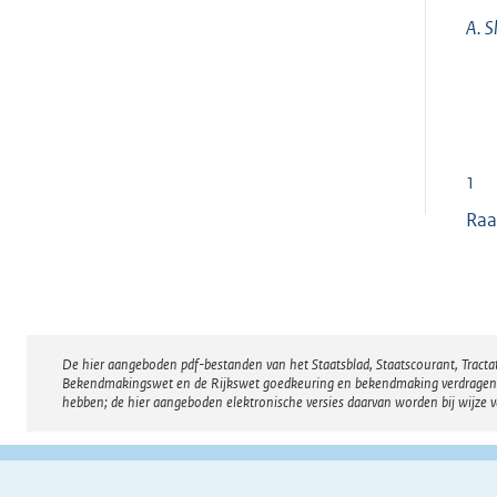
A.
S
1
Raa
De hier aangeboden pdf-bestanden van het Staatsblad, Staatscourant, Tract
Disclaimer
Bekendmakingswet en de Rijkswet goedkeuring en bekendmaking verdragen voor
hebben; de hier aangeboden elektronische versies daarvan worden bij wijze 