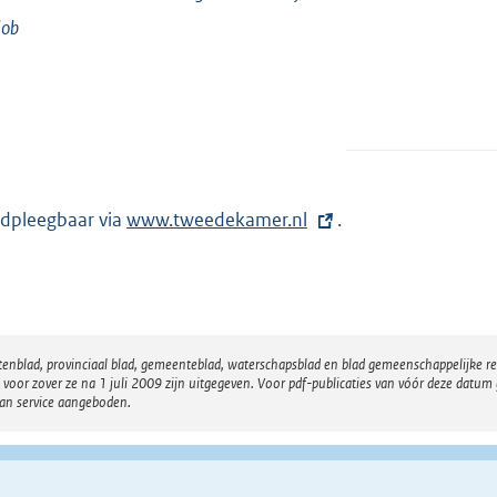
lob
dpleegbaar via
E
www.tweedekamer.nl
.
x
t
e
r
atenblad, provinciaal blad, gemeenteblad, waterschapsblad en blad gemeenschappelijke 
n
 zover ze na 1 juli 2009 zijn uitgegeven. Voor pdf-publicaties van vóór deze datum g
e
van service aangeboden.
l
i
n