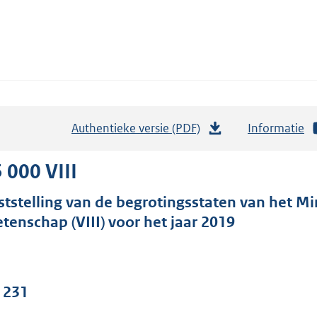
Authentieke versie (PDF)
b
Informatie
e
s
 000 VIII
t
ststelling van de begrotingsstaten van het Mi
a
tenschap (VIII) voor het jaar 2019
n
d
s
g
. 231
r