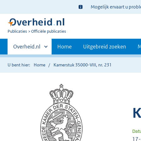
Ter
Mogelijk ervaart u prob
informatie:
U
Publicaties
Officiële publicaties
bent
Primaire
nu
Andere
Overheid.nl
Home
Uitgebreid zoeken
M
hier:
sites
navigatie
binnen
U bent hier:
Home
Kamerstuk 35000-VIII, nr. 231
K
Dat
17-