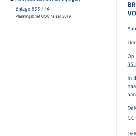
BR
Bijlage 899774
VO
Planningsbrief OCW najaar 2019
Aan
Den
Op 
35 
In 
naa
aan
De M
I.K.
De M