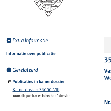
Toon
Extra informatie
meer
van:
Informatie over publicatie
35
Toon
Gerelateerd
Va
meer
We
van:
Publicaties in kamerdossier
Kamerdossier 35000-VIII
Toon alle publicaties in het hoofddossier
Nr