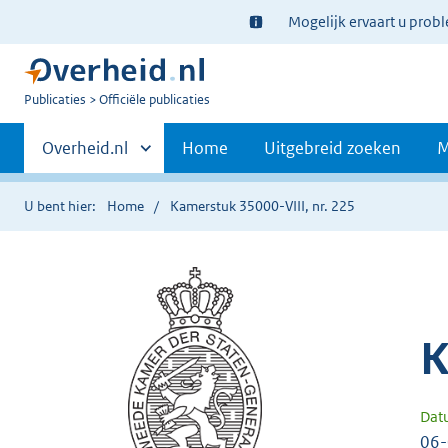
Ter
Mogelijk ervaart u prob
informatie:
U
Publicaties
Officiële publicaties
bent
Primaire
nu
Andere
Overheid.nl
Home
Uitgebreid zoeken
M
hier:
sites
navigatie
binnen
U bent hier:
Home
Kamerstuk 35000-VIII, nr. 225
K
Dat
06-