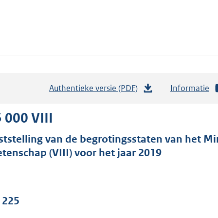
Authentieke versie (PDF)
b
Informatie
e
s
 000 VIII
t
ststelling van de begrotingsstaten van het Mi
a
tenschap (VIII) voor het jaar 2019
n
d
s
g
. 225
r