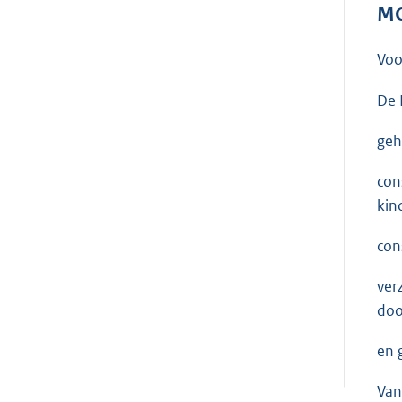
MO
Voo
De 
geh
con
kin
con
ver
doo
en 
Va