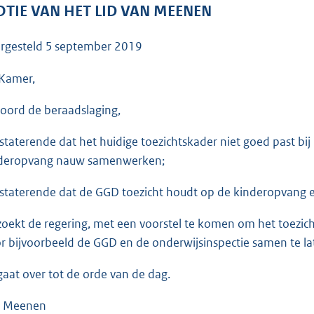
o
TIE VAN HET LID VAN MEENEN
o
t
rgesteld
5 september 2019
t
e
Kamer,
:
oord de beraadslaging,
3
5
staterende dat het huidige toezichtskader niet goed past bij 
K
deropvang nauw samenwerken;
b
staterende dat de GGD toezicht houdt op de kinderopvang e
zoekt de regering, met een voorstel te komen om het toezicht
r bijvoorbeeld de GGD en de onderwijsinspectie samen te l
gaat over tot de orde van de dag.
n Meenen