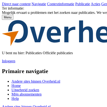
Direct naar content
Navigatie
Contextinformatie
Publicatie
Acties
Ger
Ter informatie:
Mogelijk ervaart u problemen met het zoeken naar publicaties. We w
Menu
U bent nu hier:
Publicaties
Officiële publicaties
Inloggen
Primaire navigatie
Andere sites binnen
Overheid.nl
Home
Uitgebreid zoeken
Mijn abonnementen
Help
Andere sites binnen
Overheid.nl