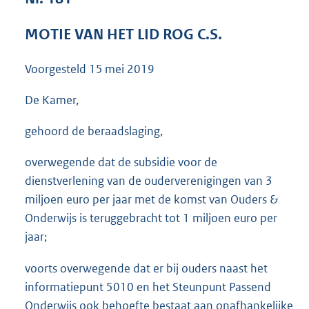
3
7
MOTIE VAN HET LID ROG C.S.
K
b
Voorgesteld
15 mei 2019
De Kamer,
gehoord de beraadslaging,
overwegende dat de subsidie voor de
dienstverlening van de ouderverenigingen van 3
miljoen euro per jaar met de komst van Ouders &
Onderwijs is teruggebracht tot 1 miljoen euro per
jaar;
voorts overwegende dat er bij ouders naast het
informatiepunt 5010 en het Steunpunt Passend
Onderwijs ook behoefte bestaat aan onafhankelijke