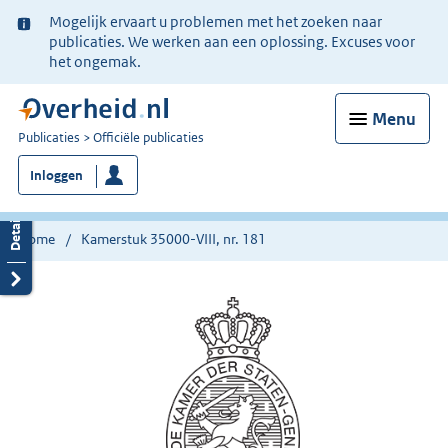
Ter
Mogelijk ervaart u problemen met het zoeken naar
informatie:
publicaties. We werken aan een oplossing. Excuses voor
het ongemak.
Menu
U
Publicaties
Officiële publicaties
bent
Inloggen
nu
hier:
Home
Kamerstuk 35000-VIII, nr. 181