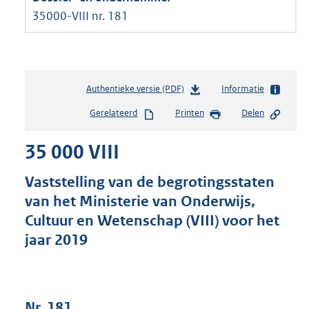
35000-VIII nr. 181
Authentieke versie (PDF)
b
Informatie
e
Gerelateerd
Printen
Delen
s
t
35 000 VIII
a
n
d
Vaststelling van de begrotingsstaten
s
van het Ministerie van Onderwijs,
g
Cultuur en Wetenschap (VIII) voor het
r
o
jaar 2019
o
t
t
e
Nr. 181
: