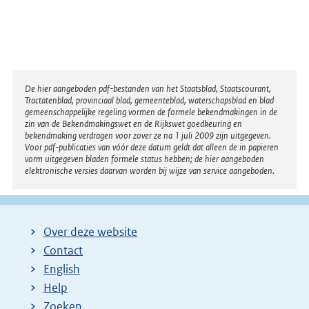
Disclaimer
De hier aangeboden pdf-bestanden van het Staatsblad, Staatscourant,
Tractatenblad, provinciaal blad, gemeenteblad, waterschapsblad en blad
gemeenschappelijke regeling vormen de formele bekendmakingen in de
zin van de Bekendmakingswet en de Rijkswet goedkeuring en
bekendmaking verdragen voor zover ze na 1 juli 2009 zijn uitgegeven.
Voor pdf-publicaties van vóór deze datum geldt dat alleen de in papieren
vorm uitgegeven bladen formele status hebben; de hier aangeboden
elektronische versies daarvan worden bij wijze van service aangeboden.
Over deze website
Contact
English
Help
Zoeken