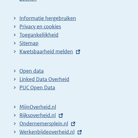
Informatie hergebruiken
Privacy en cookies
Toegankelijkheid
Sitemap
E
Kwetsbaarheid melden
x
t
Open data
e
Linked Data Overheid
r
PUC Open Data
n
e
MijnOverheid.nl
l
E
Rijksoverheid.nl
i
x
E
Ondernemersplein.nl
n
t
x
E
Werkenbijdeoverheid.nl
k