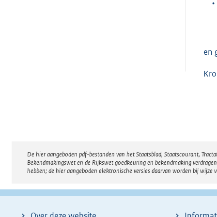
•
en 
Kro
De hier aangeboden pdf-bestanden van het Staatsblad, Staatscourant, Tract
Disclaimer
Bekendmakingswet en de Rijkswet goedkeuring en bekendmaking verdragen voor
hebben; de hier aangeboden elektronische versies daarvan worden bij wijze 
Over deze website
Informat