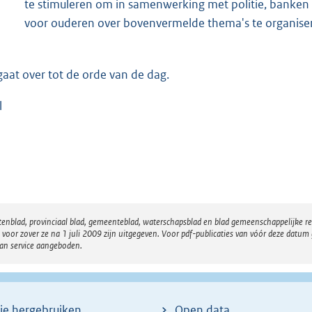
te stimuleren om in samenwerking met politie, banken
voor ouderen over bovenvermelde thema's te organisere
gaat over tot de orde van de dag.
l
atenblad, provinciaal blad, gemeenteblad, waterschapsblad en blad gemeenschappelijke 
 zover ze na 1 juli 2009 zijn uitgegeven. Voor pdf-publicaties van vóór deze datum g
van service aangeboden.
ie hergebruiken
Open data