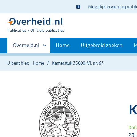
Ter
Mogelijk ervaart u prob
informatie:
U
Publicaties
Officiële publicaties
bent
Primaire
nu
Andere
Overheid.nl
Home
Uitgebreid zoeken
M
hier:
sites
navigatie
binnen
U bent hier:
Home
Kamerstuk 35000-VI, nr. 67
K
Dat
23-