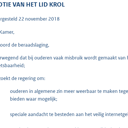
o
TIE VAN HET LID KROL
o
t
rgesteld
22 november 2018
t
e
Kamer,
:
oord de beraadslaging,
3
6
rwegend dat bij ouderen vaak misbruik wordt gemaakt van
K
tsbaarheid;
b
zoekt de regering om:
ouderen in algemene zin meer weerbaar te maken tegen
bieden waar mogelijk;
speciale aandacht te besteden aan het veilig internetge