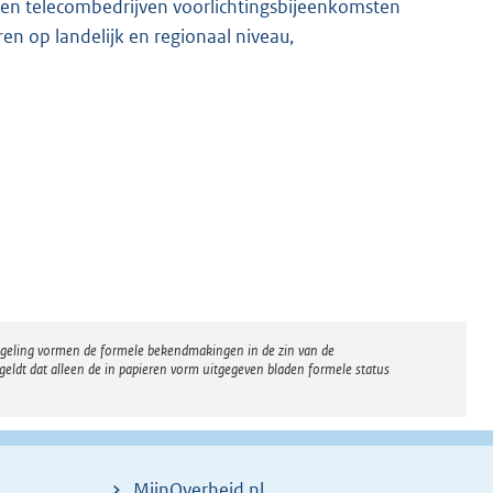
 en telecombedrijven voorlichtingsbijeenkomsten
n op landelijk en regionaal niveau,
regeling vormen de formele bekendmakingen in de zin van de
eldt dat alleen de in papieren vorm uitgegeven bladen formele status
MijnOverheid.nl