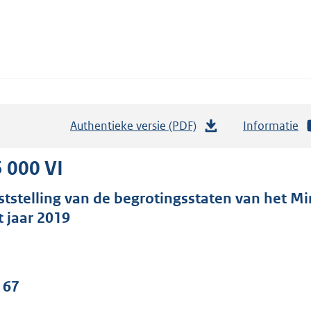
Authentieke versie (PDF)
b
Informatie
e
s
 000 VI
t
ststelling van de begrotingsstaten van het Mini
a
t jaar 2019
n
d
s
g
 67
r