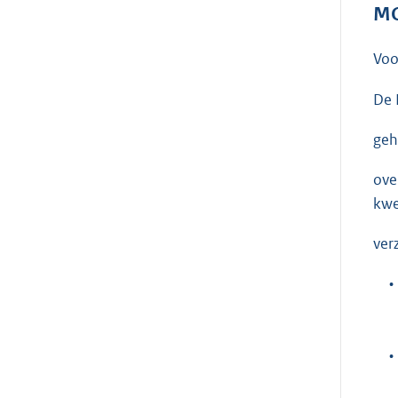
MO
Voo
De 
geh
ove
kwe
ver
•
•