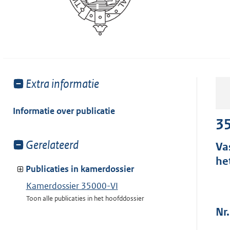
Toon
Extra informatie
meer
van:
Informatie over publicatie
35
Toon
Gerelateerd
Va
meer
he
van:
Publicaties in kamerdossier
Kamerdossier 35000-VI
Toon alle publicaties in het hoofddossier
Nr.