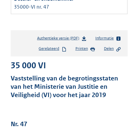
35000-VI nr. 47
Authentieke versie (PDF)
b
Informatie
e
Gerelateerd
Printen
Delen
s
t
35 000 VI
a
n
d
Vaststelling van de begrotingsstaten
s
van het Ministerie van Justitie en
g
Veiligheid (VI) voor het jaar 2019
r
o
o
t
t
Nr. 47
e
: