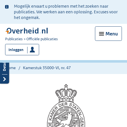
Ter
Mogelijk ervaart u problemen met het zoeken naar
informatie:
publicaties. We werken aan een oplossing. Excuses voor
het ongemak.
Menu
U
Publicaties
Officiële publicaties
bent
Inloggen
nu
hier:
Home
Kamerstuk 35000-VI, nr. 47