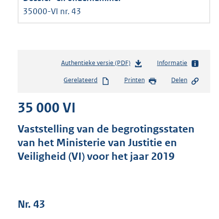
35000-VI nr. 43
Authentieke versie (PDF)
b
Informatie
e
Gerelateerd
Printen
Delen
s
t
35 000 VI
a
n
d
Vaststelling van de begrotingsstaten
s
van het Ministerie van Justitie en
g
Veiligheid (VI) voor het jaar 2019
r
o
o
t
t
Nr. 43
e
: