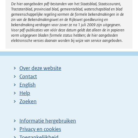
Disclaimer
De hier aangeboden pdf-bestanden van het Staatsblad, Staatscourant,
Tractatenblad, provinciaal blad, gemeenteblad, waterschapsblad en blad
gemeenschappelijke regeling vormen de formele bekendmakingen in de
zin van de Bekendmakingswet en de Rijkswet goedkeuring en
bekendmaking verdragen voor zover ze na 1 juli 2009 zijn uitgegeven.
Voor pdf-publicaties van vóór deze datum geldt dat alleen de in papieren
vorm uitgegeven bladen formele status hebben; de hier aangeboden
elektronische versies daarvan worden bij wijze van service aangeboden.
Over deze website
Contact
English
Help
Zoeken
Informatie hergebruiken
Privacy en cookies
Toegankelijkheid