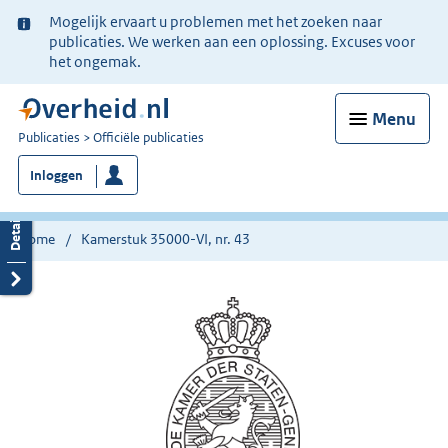
Ter
Mogelijk ervaart u problemen met het zoeken naar
informatie:
publicaties. We werken aan een oplossing. Excuses voor
het ongemak.
Menu
U
Publicaties
Officiële publicaties
bent
Inloggen
nu
hier:
Home
Kamerstuk 35000-VI, nr. 43