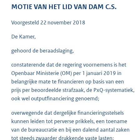
3
MOTIE VAN HET LID VAN DAM C.S.
6
K
Voorgesteld
22 november 2018
b
De Kamer,
gehoord de beraadslaging,
constaterende dat de regering voornemens is het
Openbaar Ministerie (OM) per 1 januari 2019 in
belangrijke mate te financieren op basis van een
prijs per beoordeelde strafzaak, de PxQ-systematiek,
ook wel outputfinanciering genoemd;
overwegende dat dergelijke financieringsstelsels
kunnen leiden tot perverse prikkels, een toename
van de bureaucratie en bij een dalend aantal zaken
tot steeds zwaarder drukkende vaste lasten;