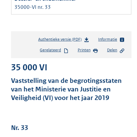
35000-VI nr. 33
Authentieke versie (PDF)
b
Informatie
e
Gerelateerd
Printen
Delen
s
t
35 000 VI
a
n
d
Vaststelling van de begrotingsstaten
s
van het Ministerie van Justitie en
g
Veiligheid (VI) voor het jaar 2019
r
o
o
t
t
Nr. 33
e
: