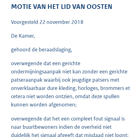
3
MOTIE VAN HET LID VAN OOSTEN
5
K
Voorgesteld
22 november 2018
b
De Kamer,
gehoord de beraadslaging,
overwegende dat een gerichte
ondermijningsaanpak niet kan zonder een gerichte
patseraanpak waarbij ook jeugdige patsers met
onverklaarbaar dure kleding, horloges, brommers et
cetera niet worden ontzien, omdat deze spullen
kunnen worden afgenomen;
overwegende dat het een compleet fout signaal is
naar buurtbewoners indien de overheid niet
duidelijk het signaal afgeeft dat misdaad niet loont;