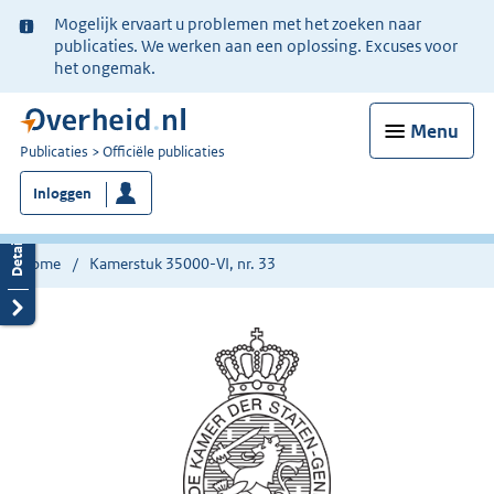
Ter
Mogelijk ervaart u problemen met het zoeken naar
informatie:
publicaties. We werken aan een oplossing. Excuses voor
het ongemak.
Menu
U
Publicaties
Officiële publicaties
bent
Inloggen
nu
hier:
Home
Kamerstuk 35000-VI, nr. 33