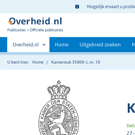
Ter
Mogelijk ervaart u prob
informatie:
U
Publicaties
Officiële publicaties
bent
Primaire
nu
Andere
Overheid.nl
Home
Uitgebreid zoeken
M
hier:
sites
navigatie
binnen
U bent hier:
Home
Kamerstuk 35000-J, nr. 10
K
Dat
27-