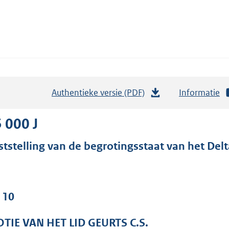
Authentieke versie (PDF)
b
Informatie
e
s
 000 J
t
ststelling van de begrotingsstaat van het Del
a
n
d
s
 10
g
r
TIE VAN HET LID GEURTS C.S.