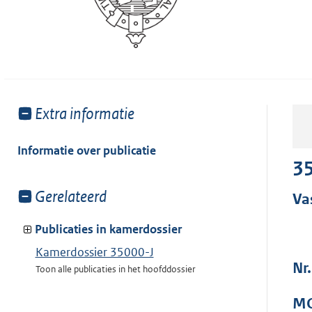
Toon
Extra informatie
meer
van:
Informatie over publicatie
35
Toon
Gerelateerd
Va
meer
van:
Publicaties in kamerdossier
Kamerdossier 35000-J
Nr.
Toon alle publicaties in het hoofddossier
MO