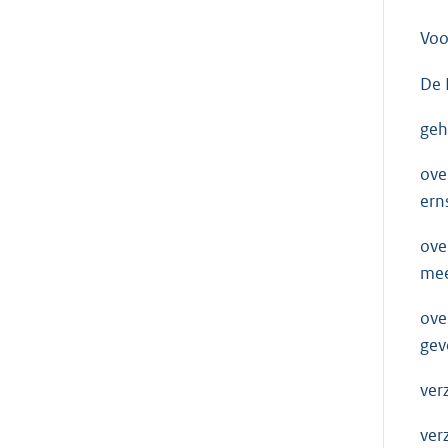
Voo
De 
geh
ove
ern
ove
mee
ove
gev
ver
ver