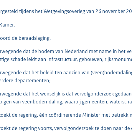
o
o
rgesteld tijdens het Wetgevingsoverleg van
26 november 2
t
Kamer,
t
e
oord de beraadslaging,
:
3
rwegende dat de bodem van Nederland met name in het vee
6
stige schade leidt aan infrastructuur, gebouwen, rijksmonu
K
b
rwegende dat het beleid ten aanzien van (veen)bodemdaling o
rdere departementen;
rwegende dat het wenselijk is dat vervolgonderzoek gedaan 
olgen van veenbodemdaling, waarbij gemeenten, waterscha
zoekt de regering, één coördinerende Minister met betrekk
zoekt de regering voorts, vervolgonderzoek te doen naar de