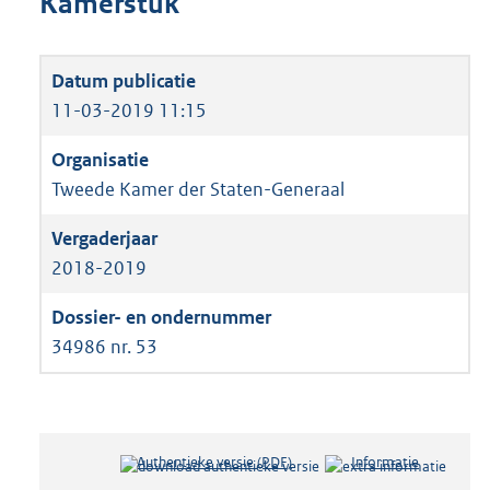
Kamerstuk
11-03-2019 11:15
Tweede Kamer der Staten-Generaal
2018-2019
34986 nr. 53
Authentieke versie (PDF)
b
Informatie
e