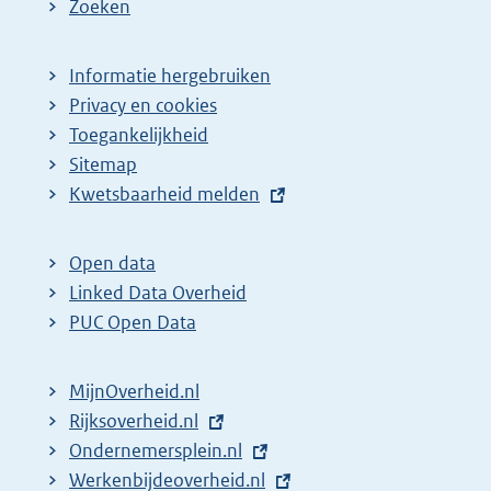
Zoeken
Informatie hergebruiken
Privacy en cookies
Toegankelijkheid
Sitemap
E
Kwetsbaarheid melden
x
t
Open data
e
Linked Data Overheid
r
PUC Open Data
n
e
MijnOverheid.nl
l
E
Rijksoverheid.nl
i
x
E
Ondernemersplein.nl
n
t
x
E
Werkenbijdeoverheid.nl
k