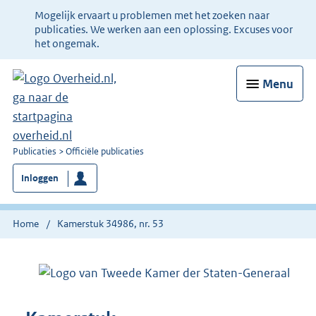
Ter
Mogelijk ervaart u problemen met het zoeken naar
informatie:
publicaties. We werken aan een oplossing. Excuses voor
het ongemak.
Menu
U
Publicaties
Officiële publicaties
bent
Inloggen
nu
hier:
Home
Kamerstuk 34986, nr. 53