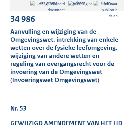
Gerelateerd
Printen
Delen
s
t
34 986
a
n
d
Aanvulling en wijziging van de
s
Omgevingswet, intrekking van enkele
g
wetten over de fysieke leefomgeving,
r
o
wijziging van andere wetten en
o
regeling van overgangsrecht voor de
t
invoering van de Omgevingswet
t
e
(Invoeringswet Omgevingswet)
:
4
0
K
Nr. 53
b
GEWIJZIGD AMENDEMENT VAN HET LID