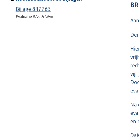
BR
Bijlage 847763
Evaluatie Wvs & Wvm
Aan
Den
Hie
vri
rec
vij
Doc
eva
Na 
eva
en 
De M