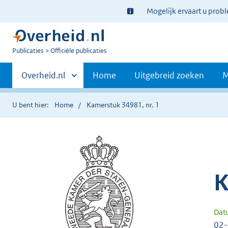
Ter
Mogelijk ervaart u prob
informatie:
U
Publicaties
Officiële publicaties
bent
Primaire
nu
Andere
Overheid.nl
Home
Uitgebreid zoeken
M
hier:
sites
navigatie
binnen
U bent hier:
Home
Kamerstuk 34981, nr. 1
K
Dat
02-