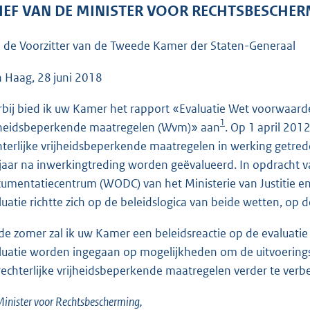
o
IEF VAN DE MINISTER VOOR RECHTSBESCHE
o
t
 de Voorzitter van de Tweede Kamer der Staten-Generaal
t
e
 Haag, 28 juni 2018
:
rbij bied ik uw Kamer het rapport «Evaluatie Wet voorwaardel
3
1
jheidsbeperkende maatregelen (Wvm)» aan
. Op 1 april 201
7
hterlijke vrijheidsbeperkende maatregelen in werking getr
K
f jaar na inwerkingtreding worden geëvalueerd. In opdracht
b
umentatiecentrum (WODC) van het Ministerie van Justitie en 
luatie richtte zich op de beleidslogica van beide wetten, op 
de zomer zal ik uw Kamer een beleidsreactie op de evaluatie
luatie worden ingegaan op mogelijkheden om de uitvoeringsp
rechterlijke vrijheidsbeperkende maatregelen verder te verb
inister voor Rechtsbescherming,