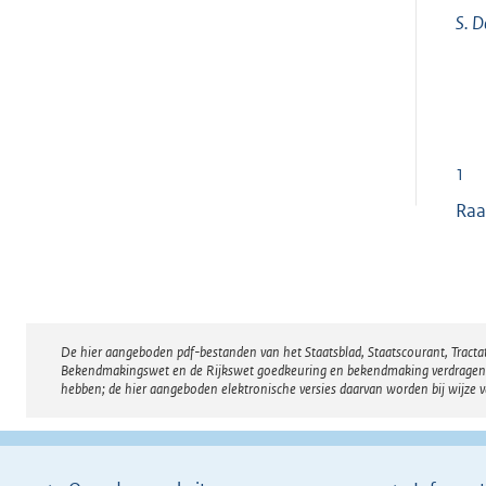
S.
D
1
Raa
De hier aangeboden pdf-bestanden van het Staatsblad, Staatscourant, Tract
Disclaimer
Bekendmakingswet en de Rijkswet goedkeuring en bekendmaking verdragen voor
hebben; de hier aangeboden elektronische versies daarvan worden bij wijze 