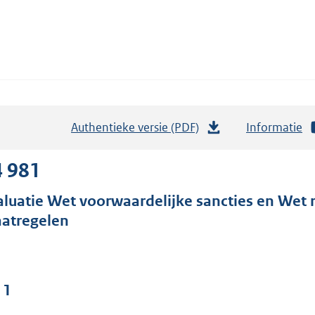
Authentieke versie (PDF)
b
Informatie
e
s
4 981
t
aluatie Wet voorwaardelijke sancties en Wet 
a
atregelen
n
d
s
g
 1
r