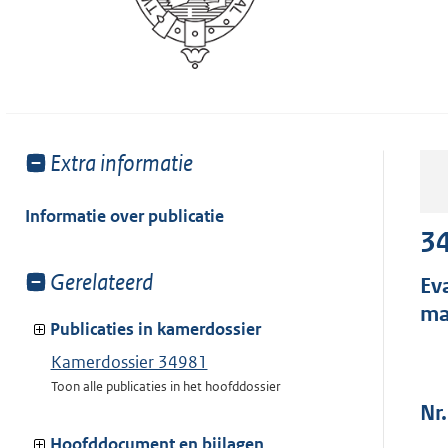
Toon
Extra informatie
meer
van:
Informatie over publicatie
3
Toon
Gerelateerd
Ev
meer
ma
van:
Publicaties in kamerdossier
Kamerdossier 34981
Toon alle publicaties in het hoofddossier
Nr.
Hoofddocument en bijlagen