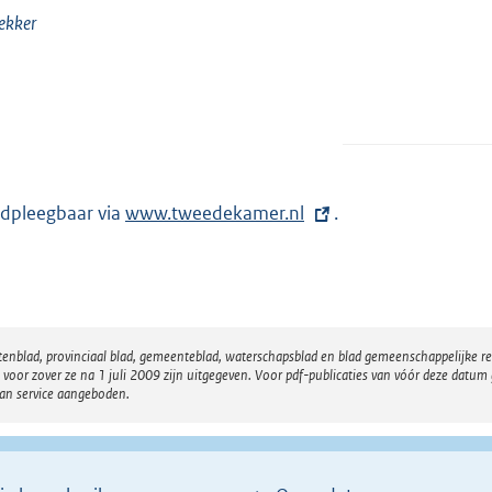
ekker
dpleegbaar via
E
www.tweedekamer.nl
.
x
t
e
r
atenblad, provinciaal blad, gemeenteblad, waterschapsblad en blad gemeenschappelijke 
n
 zover ze na 1 juli 2009 zijn uitgegeven. Voor pdf-publicaties van vóór deze datum g
e
van service aangeboden.
l
i
n