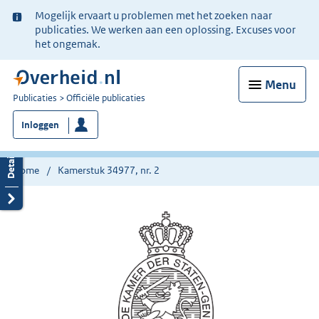
Ter
Mogelijk ervaart u problemen met het zoeken naar
informatie:
publicaties. We werken aan een oplossing. Excuses voor
het ongemak.
Menu
U
Publicaties
Officiële publicaties
bent
Inloggen
nu
hier:
Home
Kamerstuk 34977, nr. 2