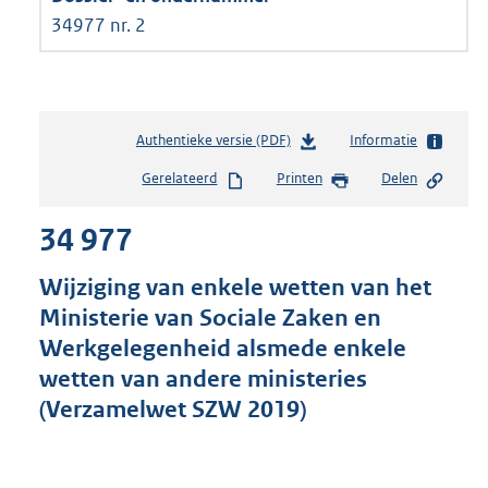
34977 nr. 2
Authentieke versie (PDF)
b
Informatie
e
Gerelateerd
Printen
Delen
s
t
34 977
a
n
d
Wijziging van enkele wetten van het
s
Ministerie van Sociale Zaken en
g
Werkgelegenheid alsmede enkele
r
o
wetten van andere ministeries
o
(Verzamelwet SZW 2019)
t
t
e
: