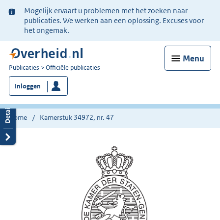
Ter
Mogelijk ervaart u problemen met het zoeken naar
informatie:
publicaties. We werken aan een oplossing. Excuses voor
het ongemak.
Menu
U
Publicaties
Officiële publicaties
bent
Inloggen
nu
hier:
Home
Kamerstuk 34972, nr. 47