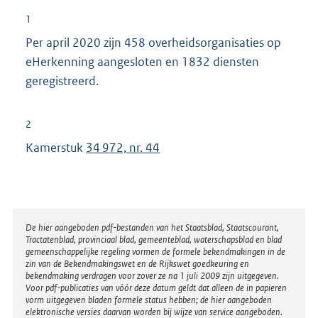
1
Per april 2020 zijn 458 overheidsorganisaties op
eHerkenning aangesloten en 1832 diensten
geregistreerd.
2
Kamerstuk
34 972, nr. 44
Disclaimer
De hier aangeboden pdf-bestanden van het Staatsblad, Staatscourant,
Tractatenblad, provinciaal blad, gemeenteblad, waterschapsblad en blad
gemeenschappelijke regeling vormen de formele bekendmakingen in de
zin van de Bekendmakingswet en de Rijkswet goedkeuring en
bekendmaking verdragen voor zover ze na 1 juli 2009 zijn uitgegeven.
Voor pdf-publicaties van vóór deze datum geldt dat alleen de in papieren
vorm uitgegeven bladen formele status hebben; de hier aangeboden
elektronische versies daarvan worden bij wijze van service aangeboden.