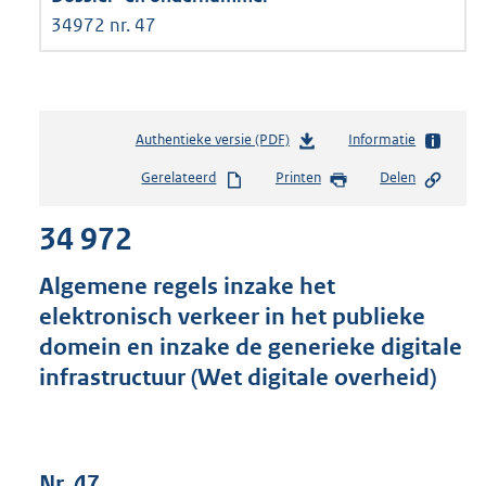
34972 nr. 47
Authentieke versie (PDF)
b
Informatie
e
Gerelateerd
Printen
Delen
s
t
34 972
a
n
d
Algemene regels inzake het
s
elektronisch verkeer in het publieke
g
domein en inzake de generieke digitale
r
o
infrastructuur (Wet digitale overheid)
o
t
t
e
Nr. 47
: