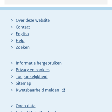
Over deze website
Contact
English
Help
Zoeken
Informatie hergebruiken
Privacy en cookies
Toegankelijkheid
Sitemap
E
Kwetsbaarheid melden
x
t
Open data
e