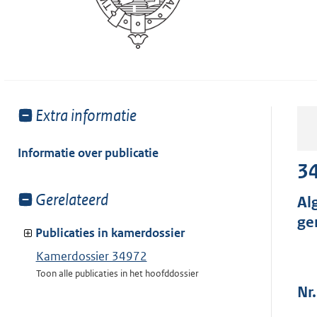
Toon
Extra informatie
meer
van:
Informatie over publicatie
3
Toon
Gerelateerd
Al
meer
ge
van:
Publicaties in kamerdossier
Kamerdossier 34972
Toon alle publicaties in het hoofddossier
Nr.