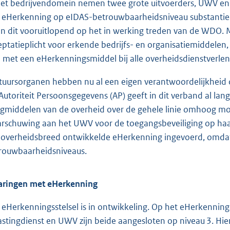
het bedrijvendomein nemen twee grote uitvoerders, UWV en 
 eHerkenning op eIDAS-betrouwbaarheidsniveau substantieel
n dit vooruitlopend op het in werking treden van de WDO. M
eptatieplicht voor erkende bedrijfs- en organisatiemiddelen
 met een eHerkenningsmiddel bij alle overheidsdienstverlen
tuursorganen hebben nu al een eigen verantwoordelijkheid 
Autoriteit Persoonsgegevens (AP) geeft in dit verband al la
ogmiddelen van de overheid over de gehele linie omhoog mo
rschuwing aan het UWV voor de toegangsbeveiliging op haa
 overheidsbreed ontwikkelde eHerkenning ingevoerd, omdat d
rouwbaarheidsniveaus.
aringen met eHerkenning
 eHerkenningsstelsel is in ontwikkeling. Op het eHerkennings
astingdienst en UWV zijn beide aangesloten op niveau 3. Hie