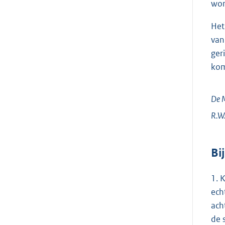
wor
Het
van
ger
ko
De M
R.W
Bi
1. 
ech
ach
de 