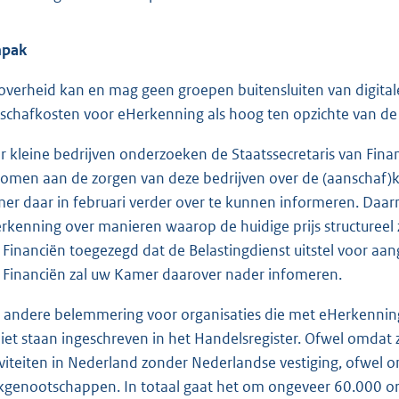
npak
overheid kan en mag geen groepen buitensluiten van digitale
schafkosten voor eHerkenning als hoog ten opzichte van de
r kleine bedrijven onderzoeken de Staatssecretaris van Finan
komen aan de zorgen van deze bedrijven over de (aanschaf)
er daar in februari verder over te kunnen informeren. Daarna
rkenning over manieren waarop de huidige prijs structureel z
 Financiën toegezegd dat de Belastingdienst uitstel voor aan
 Financiën zal uw Kamer daarover nader infomeren.
 andere belemmering voor organisaties die met eHerkennin
 niet staan ingeschreven in het Handelsregister. Ofwel omdat 
iviteiten in Nederland zonder Nederlandse vestiging, ofwel omda
kgenootschappen. In totaal gaat het om ongeveer 60.000 org