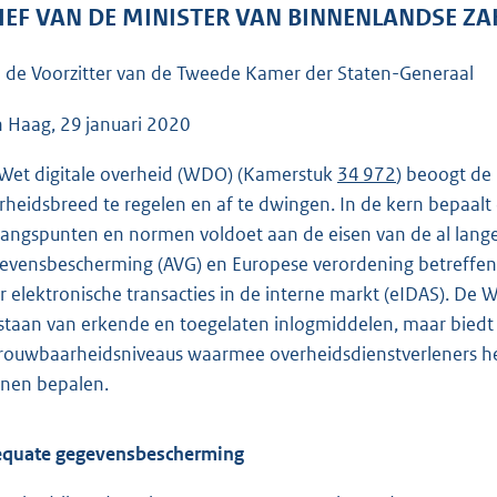
o
IEF VAN DE MINISTER VAN BINNENLANDSE ZA
o
t
 de Voorzitter van de Tweede Kamer der Staten-Generaal
t
e
 Haag, 29 januari 2020
:
Wet digitale overheid (WDO) (Kamerstuk
34 972
) beoogt de
4
rheidsbreed te regelen en af te dwingen. In de kern bepaalt
6
gangspunten en normen voldoet aan de eisen van de al lan
K
evensbescherming (AVG) en Europese verordening betreffend
b
r elektronische transacties in de interne markt (eIDAS). De 
staan van erkende en toegelaten inlogmiddelen, maar biedt
rouwbaarheidsniveaus waarmee overheidsdienstverleners het 
nen bepalen.
quate gegevensbescherming