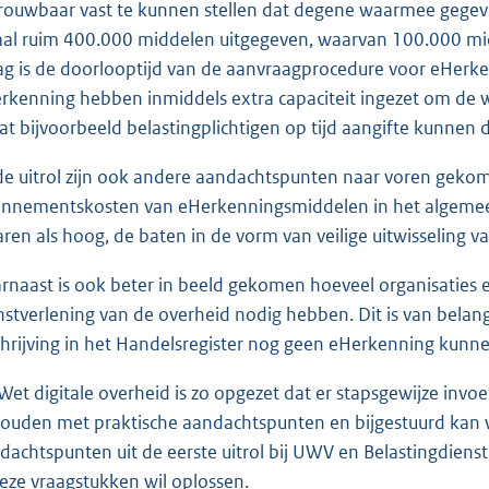
rouwbaar vast te kunnen stellen dat degene waarmee gegeve
aal ruim 400.000 middelen uitgegeven, waarvan 100.000 m
ag is de doorlooptijd van de aanvraagprocedure voor eHer
rkenning hebben inmiddels extra capaciteit ingezet om de w
at bijvoorbeeld belastingplichtigen op tijd aangifte kunnen do
 de uitrol zijn ook andere aandachtspunten naar voren gekome
nnementskosten van eHerkenningsmiddelen in het algemeen 
aren als hoog, de baten in de vorm van veilige uitwisseling
rnaast is ook beter in beeld gekomen hoeveel organisaties er
nstverlening van de overheid nodig hebben. Dit is van bel
chrijving in het Handelsregister nog geen eHerkenning kunn
Wet digitale overheid is zo opgezet dat er stapsgewijze inv
ouden met praktische aandachtspunten en bijgestuurd kan
dachtspunten uit de eerste uitrol bij UWV en Belastingdienst z
deze vraagstukken wil oplossen.