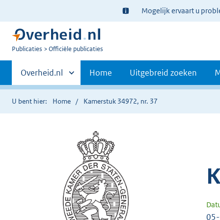
Ter
Mogelijk ervaart u prob
informatie:
U
Publicaties
Officiële publicaties
bent
Primaire
nu
Andere
Overheid.nl
Home
Uitgebreid zoeken
M
hier:
sites
navigatie
binnen
U bent hier:
Home
Kamerstuk 34972, nr. 37
K
Dat
05-