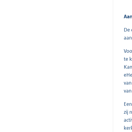
Aa
De 
aan
Voo
te 
Kam
eHe
van
van
Een
zij
act
ker