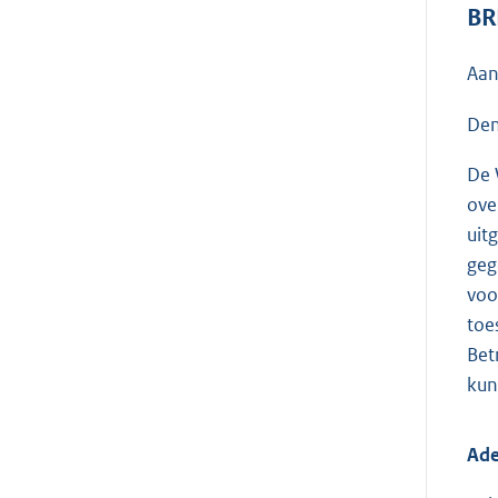
BR
Aan
Den
De 
ove
uit
geg
voo
toe
Bet
kun
Ade