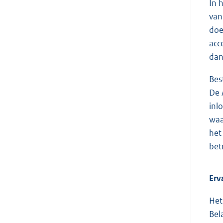
In 
van
doe
acc
dan
Bes
De 
inl
waa
het
bet
Erv
Het
Bel