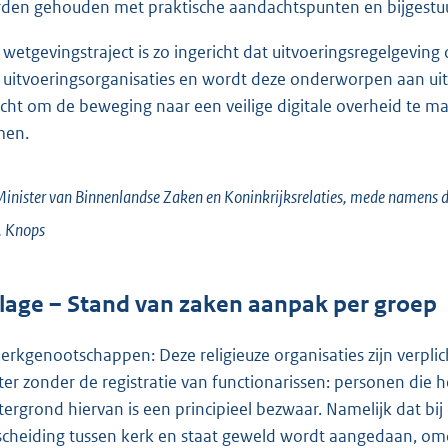
den gehouden met praktische aandachtspunten en bijgestuur
 wetgevingstraject is zo ingericht dat uitvoeringsregelgevi
 uitvoeringsorganisaties en wordt deze onderworpen aan uit
icht om de beweging naar een veilige digitale overheid te ma
men.
inister van Binnenlandse Zaken en Koninkrijksrelaties,
mede namens de
.
Knops
jlage – Stand van zaken aanpak per groep
Kerkgenootschappen: Deze religieuze organisaties zijn verplicht
ter zonder de registratie van functionarissen: personen d
tergrond hiervan is een principieel bezwaar. Namelijk dat bij 
scheiding tussen kerk en staat geweld wordt aangedaan, omd