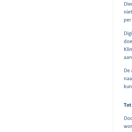
Die
nie
per
Dig
doe
Kli
aan
De 
naa
kun
Tot
Doo
wor