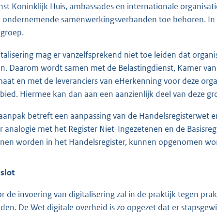
nst Koninklijk Huis, ambassades en internationale organisa
t ondernemende samenwerkingsverbanden toe behoren. In de b
 groep.
italisering mag er vanzelfsprekend niet toe leiden dat orga
n. Daarom wordt samen met de Belastingdienst, Kamer van
maat en met de leveranciers van eHerkenning voor deze orga
bied. Hiermee kan dan aan een aanzienlijk deel van deze 
aanpak betreft een aanpassing van de Handelsregisterwet en/
r analogie met het Register Niet-Ingezetenen en de Basisregi
nen worden in het Handelsregister, kunnen opgenomen worde
 slot
r de invoering van digitalisering zal in de praktijk tegen pr
den. De Wet digitale overheid is zo opgezet dat er stapsgew