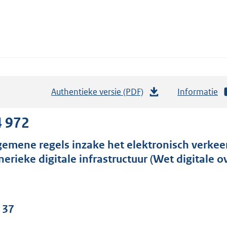
Authentieke versie (PDF)
b
Informatie
e
s
4 972
t
gemene regels inzake het elektronisch verkee
a
nerieke digitale infrastructuur (Wet digitale o
n
d
s
g
 37
r