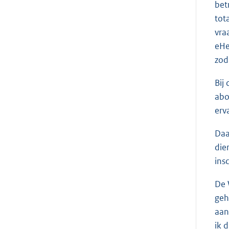
bet
tot
vra
eHe
zod
Bij
abo
erv
Daa
die
ins
De 
geh
aan
ik 