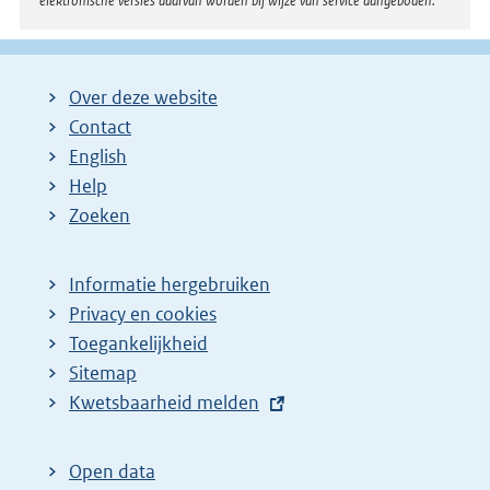
elektronische versies daarvan worden bij wijze van service aangeboden.
Over deze website
Contact
English
Help
Zoeken
Informatie hergebruiken
Privacy en cookies
Toegankelijkheid
Sitemap
E
Kwetsbaarheid melden
x
t
Open data