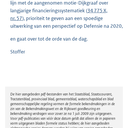
lijn met de aangenomen motie-Dijkgraaf over
langjarige financieringssystematiek (
34 775 X,
nr. 57
), prioriteit te geven aan een spoedige
uitwerking van een perspectief op Defensie na 2020,
en gaat over tot de orde van de dag.
Stoffer
Disclaimer
De hier aangeboden pdf-bestanden van het Staatsblad, Staatscourant,
Tractatenblad, provinciaal blad, gemeenteblad, waterschapsblad en blad
gemeenschappelijke regeling vormen de formele bekendmakingen in de
zin van de Bekendmakingswet en de Rijkswet goedkeuring en
bekendmaking verdragen voor zover ze na 1 juli 2009 zijn uitgegeven.
Voor pdf-publicaties van vóór deze datum geldt dat alleen de in papieren
vorm uitgegeven bladen formele status hebben; de hier aangeboden