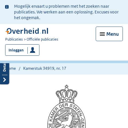
Ter
Mogelijk ervaart u problemen met het zoeken naar
informatie:
publicaties. We werken aan een oplossing. Excuses voor
het ongemak.
Menu
U
Publicaties
Officiële publicaties
bent
Inloggen
nu
hier:
Home
Kamerstuk 34919, nr. 17