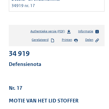
34919 nr. 17
Authentieke versie (PDF)
b
Informatie
e
Gerelateerd
Printen
Delen
s
t
34 919
a
n
d
Defensienota
s
g
r
o
Nr. 17
o
t
t
MOTIE VAN HET LID STOFFER
e
: