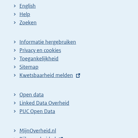
English
Help
Zoeken
Informatie hergebruiken
Privacy en cookies
Toegankelijkheid
Sitemap
E
Kwetsbaarheid melden
x
t
Open data
e
Linked Data Overheid
r
PUC Open Data
n
e
MijnOverheid.nl
l