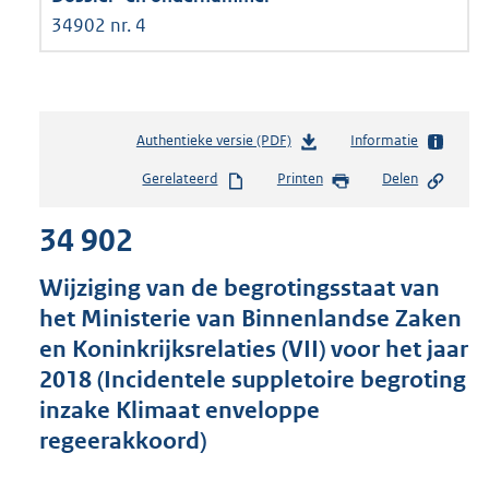
34902 nr. 4
Authentieke versie (PDF)
b
Informatie
e
Gerelateerd
Printen
Delen
s
t
34 902
a
n
d
Wijziging van de begrotingsstaat van
s
het Ministerie van Binnenlandse Zaken
g
en Koninkrijksrelaties (VII) voor het jaar
r
o
2018 (Incidentele suppletoire begroting
o
inzake Klimaat enveloppe
t
regeerakkoord)
t
e
: