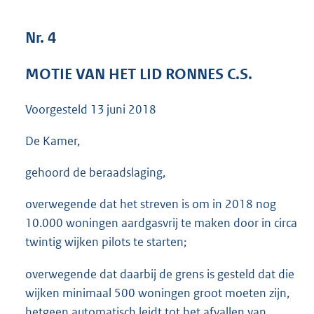
3
7
Nr. 4
K
b
MOTIE VAN HET LID RONNES C.S.
Voorgesteld
13 juni 2018
De Kamer,
gehoord de beraadslaging,
overwegende dat het streven is om in 2018 nog
10.000 woningen aardgasvrij te maken door in circa
twintig wijken pilots te starten;
overwegende dat daarbij de grens is gesteld dat die
wijken minimaal 500 woningen groot moeten zijn,
hetgeen automatisch leidt tot het afvallen van