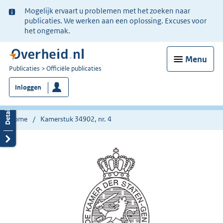
Ter
Mogelijk ervaart u problemen met het zoeken naar
informatie:
publicaties. We werken aan een oplossing. Excuses voor
het ongemak.
Menu
U
Publicaties
Officiële publicaties
bent
Inloggen
nu
hier:
Home
Kamerstuk 34902, nr. 4