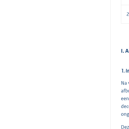
2
I.
1. I
Na 
afb
een
dec
ong
Dez