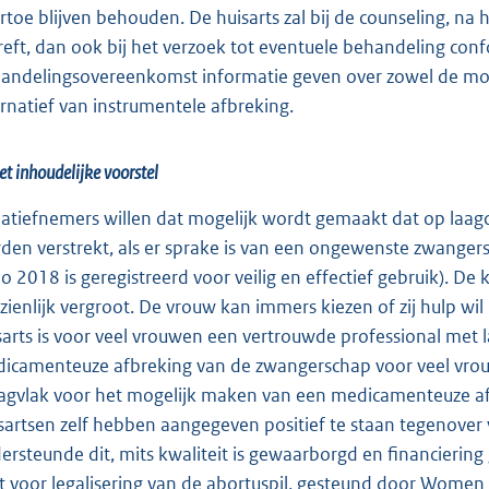
rtoe blijven behouden. De huisarts zal bij de counseling, na
reft, dan ook bij het verzoek tot eventuele behandeling co
andelingsovereenkomst informatie geven over zowel de mo
ernatief van instrumentele afbreking.
et inhoudelijke voorstel
tiatiefnemers willen dat mogelijk wordt gemaakt dat op laagd
den verstrekt, als er sprake is van een ongewenste zwanger
o 2018 is geregistreerd voor veilig en effectief gebruik). De
zienlijk vergroot. De vrouw kan immers kiezen of zij hulp wil 
sarts is voor veel vrouwen een vertrouwde professional met
icamenteuze afbreking van de zwangerschap voor veel vrou
agvlak voor het mogelijk maken van een medicamenteuze afbr
sartsen zelf hebben aangegeven positief te staan tegenover
ersteunde dit, mits kwaliteit is gewaarborgd en financiering
it voor legalisering van de abortuspil, gesteund door Wo