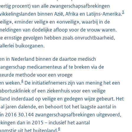
eertig procent) van alle zwangerschapsafbrekingen
3
ikkelingslanden binnen Azië, Afrika en Latijns-Amerika.
lig», «minder veilig» en «onveilig», waarbij in de
 meldingen van dodelijke afloop voor de vrouw waren.
e ernstige gevolgen hebben zoals onvruchtbaarheid,
allerlei buikorganen.
ouwen in Nederland binnen de daartoe medisch
angerschap medicamenteus af te breken via de
gekeurde methode voor een vroege
4
gen weken.
De initiatiefnemers zijn van mening het een
bortuskliniek of een ziekenhuis voor een veilige
erland inderdaad op veilige en gedegen wijze gebeurt. Het
l jaren dalende, en behoort tot het laagste aantal in
in 2016 30.144 zwangerschapsafbrekingen uitgevoerd,
kingen dan in 2015 – inclusief het aantal
6
omstig uit het buitenland.