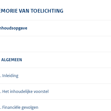
o
o
MORIE VAN TOELICHTING
t
t
e
Inhoudsopgave
:
7
1
K
. ALGEMEEN
b
. Inleiding
. Het inhoudelijke voorstel
. Financiële gevolgen