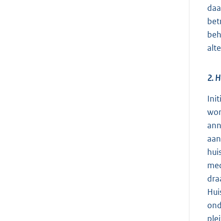
daa
bet
beh
alt
2. H
Ini
wor
ann
aan
hui
med
dra
Hui
ond
ple