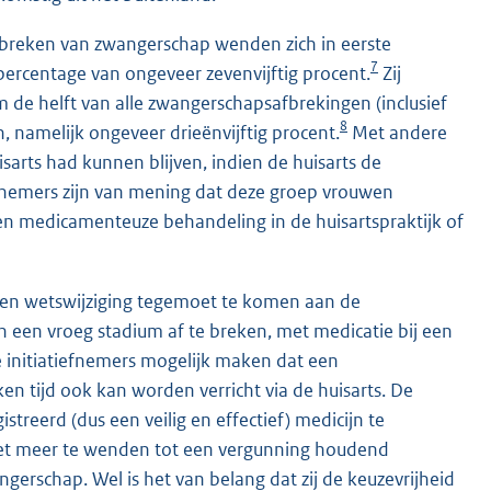
fbreken van zwangerschap wenden zich in eerste
7
l percentage van ongeveer zevenvijftig procent.
Zij
 de helft van alle zwangerschapsafbrekingen (inclusief
8
, namelijk ongeveer drieënvijftig procent.
Met andere
sarts had kunnen blijven, indien de huisarts de
fnemers zijn van mening dat deze groep vrouwen
en medicamenteuze behandeling in de huisartspraktijk of
 een wetswijziging tegemoet te komen aan de
een vroeg stadium af te breken, met medicatie bij een
e initiatiefnemers mogelijk maken dat een
 tijd ook kan worden verricht via de huisarts. De
streerd (dus een veilig en effectief) medicijn te
iet meer te wenden tot een vergunning houdend
gerschap. Wel is het van belang dat zij de keuzevrijheid