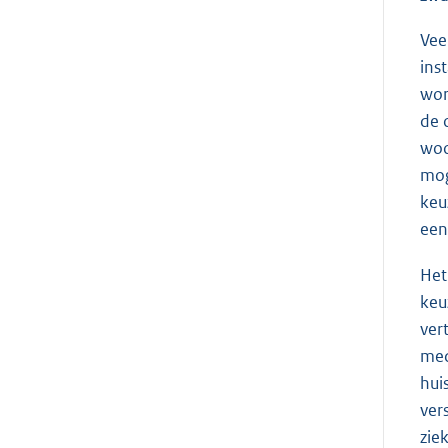
Vee
ins
wor
de 
woo
mog
keu
een
Het
keu
ver
med
hui
ver
zie