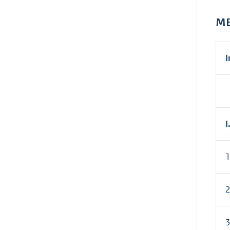
ME
I
1
2
3