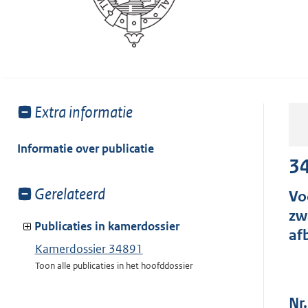
Toon
Extra informatie
meer
van:
Informatie over publicatie
3
Toon
Gerelateerd
Vo
meer
zw
van:
Publicaties in kamerdossier
af
Kamerdossier 34891
Toon alle publicaties in het hoofddossier
Nr.