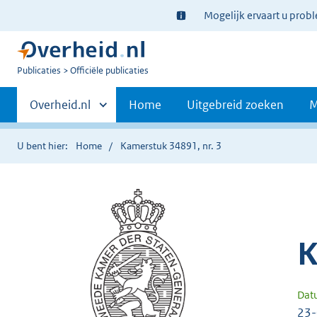
Ter
Mogelijk ervaart u prob
informatie:
U
Publicaties
Officiële publicaties
bent
Primaire
nu
Andere
Overheid.nl
Home
Uitgebreid zoeken
M
hier:
sites
navigatie
binnen
U bent hier:
Home
Kamerstuk 34891, nr. 3
K
Dat
23-