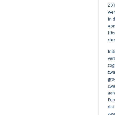
201
wer
In 
«on
Hie
chr
Ini
ver
zog
zwa
gro
zwa
aan
Eur
dat
zwa