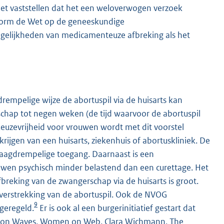
 het vaststellen dat het een weloverwogen verzoek
nform de Wet op de geneeskundige
gelijkheden van medicamenteuze afbreking als het
rempelige wijze de abortuspil via de huisarts kan
schap tot negen weken (de tijd waarvoor de abortuspil
 keuzevrijheid voor vrouwen wordt met dit voorstel
krijgen van een huisarts, ziekenhuis of abortuskliniek. De
 laagdrempelige toegang. Daarnaast is een
wen psychisch minder belastend dan een curettage. Het
eking van de zwangerschap via de huisarts is groot.
 verstrekking van de abortuspil. Ook de NVOG
9
 geregeld.
Er is ook al een burgerinitiatief gestart dat
men on Waves, Women on Web, Clara Wichmann, The