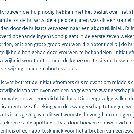
l vrouwen die hulp nodig hebben met het besluit over het a
tantie tot de huisarts; de afgelopen jaren was dit een stabie
den door de huisarts verwezen naar een abortuskliniek. Ruim
overtijdbehandelingen) vond plaats in de eerste zeven weken
rden, er is een grote groep vrouwen die potentieel bij de hui
elijkheid had gehad deze vrouwen te behandelen. Initiatie
zevrijheid wordt ontnomen: de keuze om te kiezen tussen e
 verwijzing naar een abortuskliniek.
 is wat betreft de initiatiefnemers dus relevant om middels
zevrijheid van vrouwen om een ongewenste zwangerschap in 
trouwde hulpverlener dicht bij huis. Dientengevolge willen d
icamenteuze afbreking van de zwangerschap tot negen weken
sarts is als gevolg van dit wetsvoorstel bevoegd om een geregi
strekken via de apotheek. Daardoor hoeven vrouwen zich n
kenhuis of een abortuskliniek voor het afbreken van een zwan