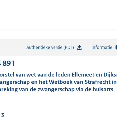
Authentieke versie (PDF)
b
Informatie
e
s
4 891
t
orstel van wet van de leden Ellemeet en Dijks
a
angerschap en het Wetboek van Strafrecht i
n
breking van de zwangerschap via de huisarts
d
s
g
r
 3