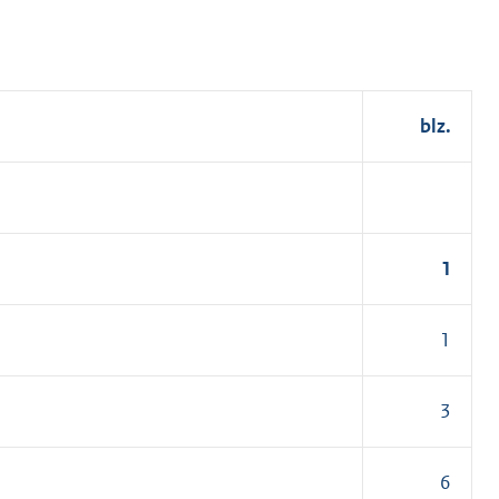
blz.
1
1
3
6