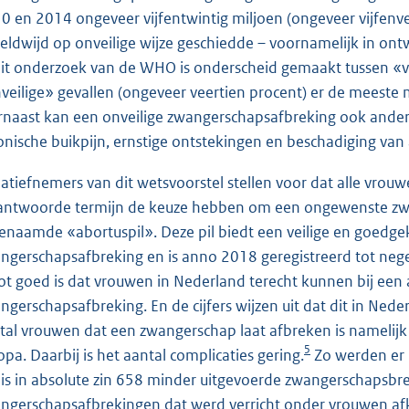
0 en 2014 ongeveer vijfentwintig miljoen (ongeveer vijfenv
eldwijd op onveilige wijze geschiedde – voornamelijk in ontw
dit onderzoek van de WHO is onderscheid gemaakt tussen «vei
veilige» gevallen (ongeveer veertien procent) er de meeste
rnaast kan een onveilige zwangerschapsafbreking ook ander
onische buikpijn, ernstige ontstekingen en beschadiging van 
tiatiefnemers van dit wetsvoorstel stellen voor dat alle vr
antwoorde termijn de keuze hebben om een ongewenste zw
enaamde «abortuspil». Deze pil biedt een veilige en goed
ngerschapsafbreking en is anno 2018 geregistreerd tot ne
ot goed is dat vrouwen in Nederland terecht kunnen bij een a
ngerschapsafbreking. En de cijfers wijzen uit dat dit in Ned
tal vrouwen dat een zwangerschap laat afbreken is namelijk a
5
opa. Daarbij is het aantal complicaties gering.
Zo werden er 
 is in absolute zin 658 minder uitgevoerde zwangerschapsbre
ngerschapsafbrekingen dat werd verricht onder vrouwen afk