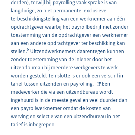
derden), terwijl bij payrolling vaak sprake is van
langdurige, zo niet permanente, exclusieve
terbeschikkingstelling van een werknemer aan één
opdrachtgever waarbij het payrollbedrijf niet zonder
toestemming van de opdrachtgever een werknemer
aan een andere opdrachtgever ter beschikking kan
6
stellen.
Uitzendwerknemers daarentegen kunnen
zonder toestemming van de inlener door het
uitzendbureau bij meerdere werkgevers te werk
worden gesteld. Ten slotte is er ook een verschil in
E
tarief tussen uitzenden en payrolling.
Een
x
medewerker die via een uitzendbureau wordt
t
ingehuurd is in de meeste gevallen veel duurder dan
e
een payrollwerknemer omdat de kosten van
r
werving en selectie van een uitzendbureau in het
n
tarief is inbegrepen.
e
l