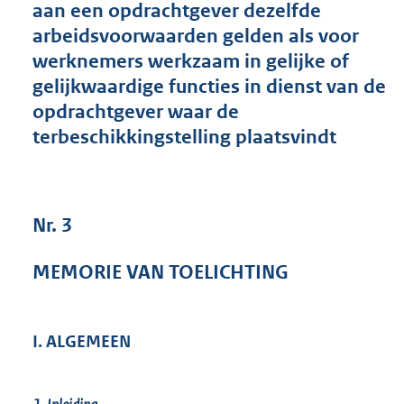
aan een opdrachtgever dezelfde
2
arbeidsvoorwaarden gelden als voor
2
6
werknemers werkzaam in gelijke of
K
gelijkwaardige functies in dienst van de
b
opdrachtgever waar de
terbeschikkingstelling plaatsvindt
Nr. 3
MEMORIE VAN TOELICHTING
I. ALGEMEEN