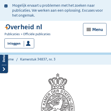
Ter
Mogelijk ervaart u problemen met het zoeken naar
informatie:
publicaties. We werken aan een oplossing. Excuses voor
het ongemak.
Menu
U
Publicaties
Officiële publicaties
bent
Inloggen
nu
hier:
Home
Kamerstuk 34837, nr. 3