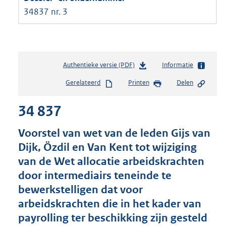
34837 nr. 3
Authentieke versie (PDF)
b
Informatie
e
Gerelateerd
Printen
Delen
s
t
34 837
a
n
d
Voorstel van wet van de leden Gijs van
s
Dijk, Özdil en Van Kent tot wijziging
g
van de Wet allocatie arbeidskrachten
r
o
door intermediairs teneinde te
o
bewerkstelligen dat voor
t
arbeidskrachten die in het kader van
t
e
payrolling ter beschikking zijn gesteld
: