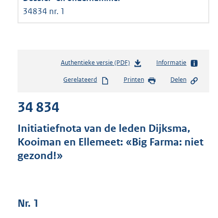
34834 nr. 1
Authentieke versie (PDF)
b
Informatie
e
Gerelateerd
Printen
Delen
s
t
34 834
a
n
d
Initiatiefnota van de leden Dijksma,
s
Kooiman en Ellemeet: «Big Farma: niet
g
gezond!»
r
o
o
t
t
Nr. 1
e
: