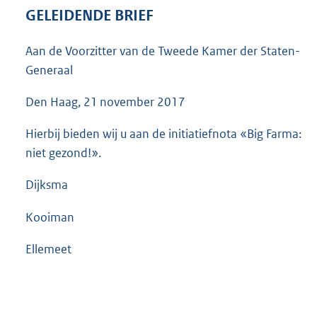
3
GELEIDENDE BRIEF
5
K
Aan de Voorzitter van de Tweede Kamer der Staten-
b
Generaal
Den Haag, 21 november 2017
Hierbij bieden wij u aan de initiatiefnota «Big Farma:
niet gezond!».
Dijksma
Kooiman
Ellemeet