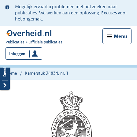
Ter
Mogelijk ervaart u problemen met het zoeken naar
informatie:
publicaties. We werken aan een oplossing. Excuses voor
het ongemak.
Menu
U
Publicaties
Officiële publicaties
bent
Inloggen
nu
hier:
Home
Kamerstuk 34834, nr. 1