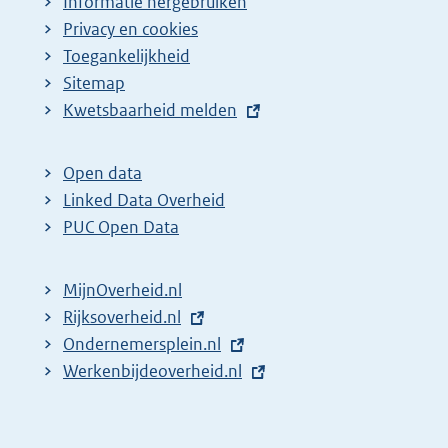
Informatie hergebruiken
Privacy en cookies
Toegankelijkheid
Sitemap
E
Kwetsbaarheid melden
x
t
Open data
e
Linked Data Overheid
r
PUC Open Data
n
e
MijnOverheid.nl
l
E
Rijksoverheid.nl
i
x
E
Ondernemersplein.nl
n
t
x
E
Werkenbijdeoverheid.nl
k
e
t
x
:
r
e
t