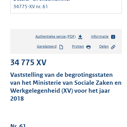
34775-XV nr. 61
Authentieke versie (PDF)
b
Informatie
e
Gerelateerd
Printen
Delen
s
t
34 775 XV
a
n
d
Vaststelling van de begrotingsstaten
s
van het Ministerie van Sociale Zaken en
g
Werkgelegenheid (XV) voor het jaar
r
o
2018
o
t
t
e
Nr. 61
: