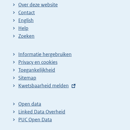
Over deze website
Contact
English
Help
Zoeken
Informatie hergebruiken
Privacy en cookies
Toegankelijkheid
Sitemap
E
Kwetsbaarheid melden
x
t
Open data
e
Linked Data Overheid
r
PUC Open Data
n