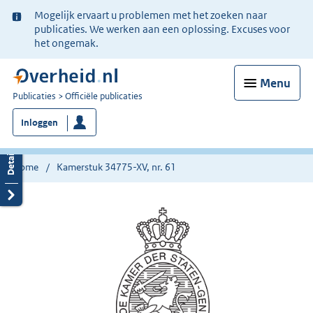
Ter
Mogelijk ervaart u problemen met het zoeken naar
informatie:
publicaties. We werken aan een oplossing. Excuses voor
het ongemak.
Menu
U
Publicaties
Officiële publicaties
bent
Inloggen
nu
hier:
Home
Kamerstuk 34775-XV, nr. 61